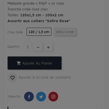
Médaille gravée « M&P » or rose
Tranche cirée rose clair
Tailles:
120x1,5 cm - 100x2 cm
Assortir aux colliers "Safira Rose"
120 / 1,5 cm
100 / 2 cm
Choix Taille :
Quantity :

Ajouter Au Panier
Ajouter à la liste de souhaits

Share On :