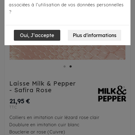
associées à l'utilisation de vos données personnelles
?
Laisse Milk & Pepper
- Safira Rose
21,95 €
TTC
Colliers en imitation cuir lézard rose clair
Doublure en imitation cuir blanc
Bouclerie or rose (Cuivre)