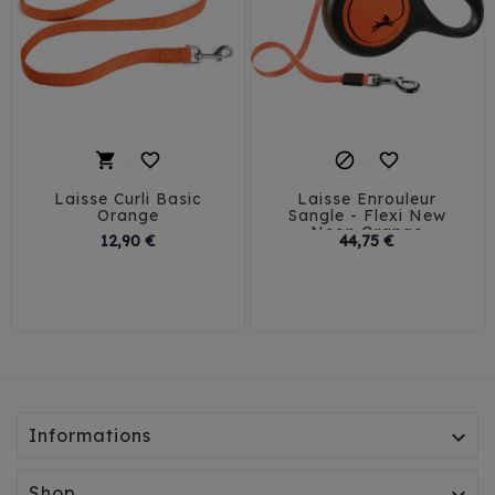




Laisse Curli Basic
Laisse Enrouleur
Orange
Sangle - Flexi New
Neon Orange
Prix
Prix
12,90 €
44,75 €
XS / 3 m
S / 5 m
Informations

Shop