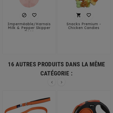




Imperméable/Harnais
Snacks Premium -
Milk & Pepper Skipper
Chicken Candies
Rose
29
32
35
38
41
45
16 AUTRES PRODUITS DANS LA MÊME
CATÉGORIE :

