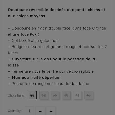
Doudoune réversible destinés aux petits chiens et
aux chiens moyens
+ Doudoune en nylon double face (Une face Orange
et une face Kaki)
+ Col bordé d’un galon noir
+ Badge en feutrine et gomme rouge et noir sur les 2
faces
+
Ouverture sur le dos pour le passage de la
laisse
+ Fermeture sous le ventre par velcro réglable
+
Manteau traité déperlant
+ Pochette de rangement pour la doudoune
29
32
35
38
41
45
Choix Taille :
Quantity :