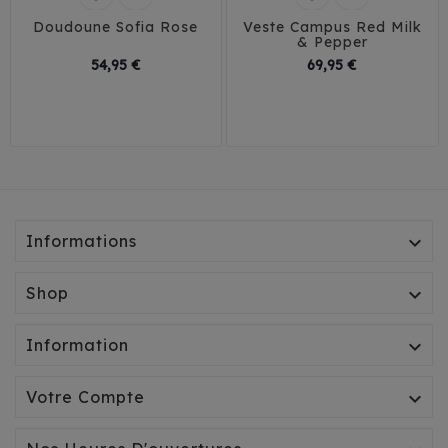
Doudoune Sofia Rose
Veste Campus Red Milk
& Pepper
Prix
Prix
54,95 €
69,95 €
30
35
40
45
29
Informations

Shop

Information

Votre Compte
