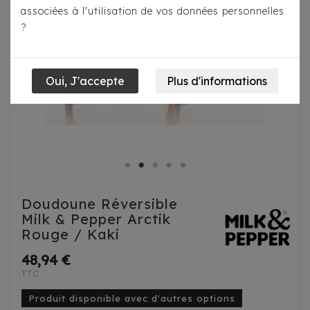
associées à l'utilisation de vos données personnelles
?
Doudoune Réversible
Milk & Pepper Arctik
Rouge / Kaki
48,94 €
TTC
Produit disponible avec d'autres options