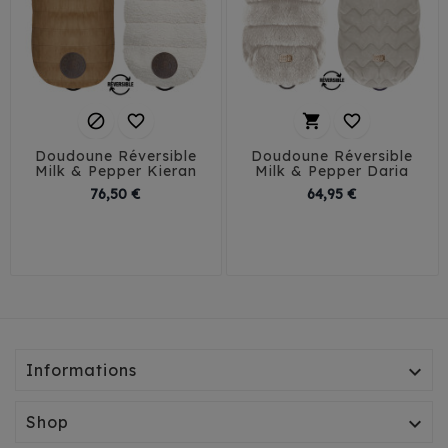




Doudoune Réversible
Doudoune Réversible
Milk & Pepper Kieran
Milk & Pepper Daria
Prix
Prix
76,50 €
64,95 €
29
32
35
38
26
29
32
35
41
38
41
45
Informations

Shop
