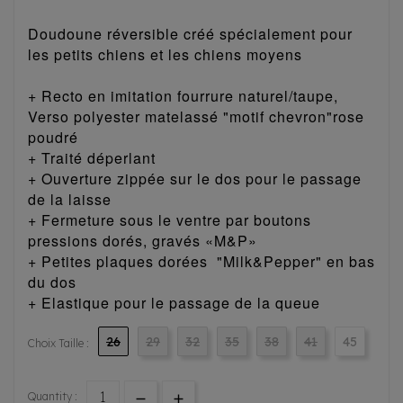
Doudoune réversible créé spécialement pour
les petits chiens et les chiens moyens
+ Recto en imitation fourrure naturel/taupe,
Verso polyester matelassé "motif chevron"rose
poudré
+ Traité déperlant
+ Ouverture zippée sur le dos pour le passage
de la laisse
+ Fermeture sous le ventre par boutons
pressions dorés, gravés «M&P»
+ Petites plaques dorées "Milk&Pepper" en bas
du dos
+ Elastique pour le passage de la queue
26
29
32
35
38
41
45
Choix Taille :
Quantity :