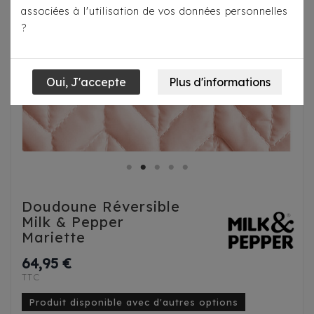
associées à l'utilisation de vos données personnelles
?
Doudoune Réversible
Milk & Pepper
Mariette
64,95 €
TTC
Produit disponible avec d'autres options