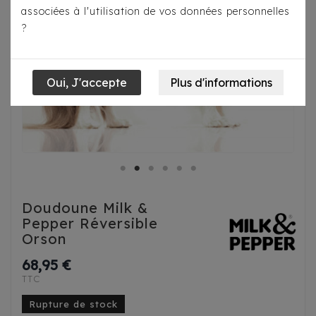
associées à l'utilisation de vos données personnelles
?
Doudoune Milk &
Pepper Réversible
Orson
68,95 €
TTC
Rupture de stock