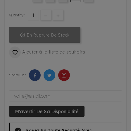
Quantity :

En Rupture De Stock
Ajouter à la liste de souhaits

Share On :
M'avertir De Sa Disponibilité
Payez En Toute Sécurité Avec