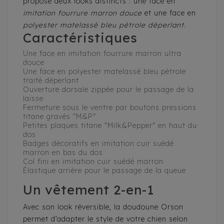
propose deux looks distincts : une face en
imitation fourrure marron douce
et une face en
polyester matelassé bleu pétrole déperlant
.
Caractéristiques
Une face en imitation fourrure marron ultra
douce
Une face en polyester matelassé bleu pétrole
traité déperlant
Ouverture dorsale zippée pour le passage de la
laisse
Fermeture sous le ventre par boutons pressions
titane gravés "M&P"
Petites plaques titane "Milk&Pepper" en haut du
dos
Badges décoratifs en imitation cuir suédé
marron en bas du dos
Col fini en imitation cuir suédé marron
Élastique arrière pour le passage de la queue
Un vêtement 2-en-1
Avec son look réversible, la doudoune Orson
permet d’adapter le style de votre chien selon