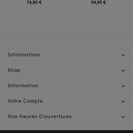
Prix
Prix
74,50 €
54,95 €
29
32
35
38
30
35
40
45
41
Informations

Shop

Information

Votre Compte

Nos Heures D'ouvertures
