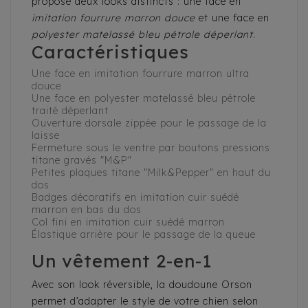
propose deux looks distincts : une face en
imitation fourrure marron douce
et une face en
polyester matelassé bleu pétrole déperlant
.
Caractéristiques
Une face en imitation fourrure marron ultra
douce
Une face en polyester matelassé bleu pétrole
traité déperlant
Ouverture dorsale zippée pour le passage de la
laisse
Fermeture sous le ventre par boutons pressions
titane gravés "M&P"
Petites plaques titane "Milk&Pepper" en haut du
dos
Badges décoratifs en imitation cuir suédé
marron en bas du dos
Col fini en imitation cuir suédé marron
Élastique arrière pour le passage de la queue
Un vêtement 2-en-1
Avec son look réversible, la doudoune Orson
permet d’adapter le style de votre chien selon