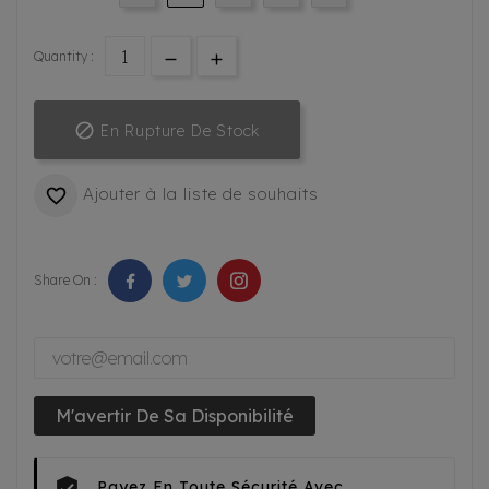
Quantity :

En Rupture De Stock
Ajouter à la liste de souhaits

Share On :
M'avertir De Sa Disponibilité
Payez En Toute Sécurité Avec