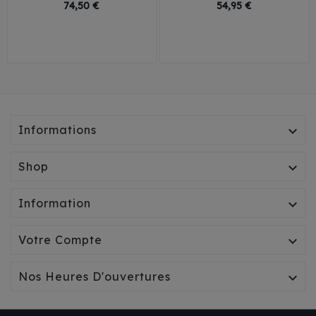
Prix
Prix
74,50 €
54,95 €
29
32
35
38
30
35
40
45
41
Informations

Shop

Information

Votre Compte

Nos Heures D'ouvertures
