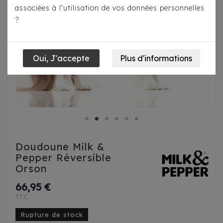
associées à l'utilisation de vos données personnelles
?
Doudoune Milk &
Pepper Réversible
Orson
66,95 €
TTC
Rupture de stock