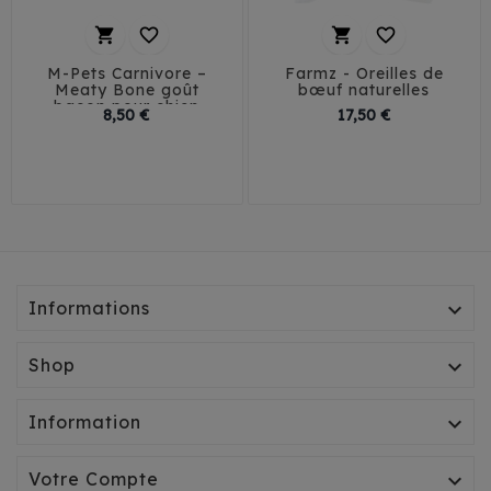




M-Pets Carnivore –
Farmz - Oreilles de
Meaty Bone goût
bœuf naturelles
bacon pour chien
Prix
Prix
8,50 €
17,50 €
S
M
Informations

Shop

Information

Votre Compte
