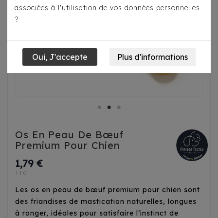
associées à l'utilisation de vos données personnelles
?
Os En Peau De Bœuf
Premium Pour Chien
1,79 €
TTC
Les os en peau de bœuf premium pour chien sont
des friandises de mastication naturelles, longues
à ronger, idéales pour satisfaire l’instinct de