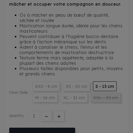
mâcher et occuper votre compagnon en douceur.
Os à mâcher en peau de bœuf de qualité,
séchée et roulée
Mastication longue durée, idéale pour les chiens
masticateurs
Peuvent contribuer à l’hygiène bucco-dentaire
grâce à l’action mécanique sur les dents
Aident à canaliser le stress, l’ennui et les
comportements de mastication destructrice
Texture ferme mais appétente, adaptée à la
plupart des chiens adultes
Plusieurs tailles disponibles pour petits, moyens
et grands chiens
XXS - 8 cm
XS - 10 cm
S - 13 cm
Choix Taille :
M - 16 cm
XL - 21 cm
XXL - 32 cm
Quantity :