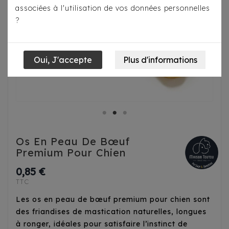
associées à l'utilisation de vos données personnelles
?
Os En Peau De Bœuf
Premium Pour Chien
0,85 €
TTC
Les os en peau de bœuf premium pour chien sont
des friandises de mastication naturelles, longues
à ronger, idéales pour satisfaire l’instinct de