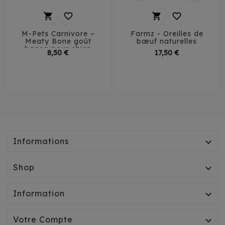




M-Pets Carnivore –
Farmz - Oreilles de
Meaty Bone goût
bœuf naturelles
bacon pour chien
Prix
Prix
8,50 €
17,50 €
S
M
Informations

Shop

Information

Votre Compte
