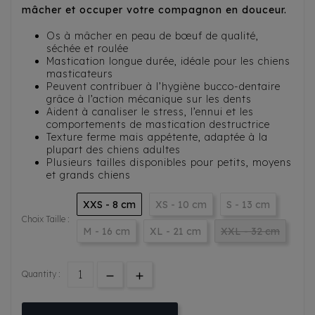
mâcher et occuper votre compagnon en douceur.
Os à mâcher en peau de bœuf de qualité,
séchée et roulée
Mastication longue durée, idéale pour les chiens
masticateurs
Peuvent contribuer à l’hygiène bucco-dentaire
grâce à l’action mécanique sur les dents
Aident à canaliser le stress, l’ennui et les
comportements de mastication destructrice
Texture ferme mais appétente, adaptée à la
plupart des chiens adultes
Plusieurs tailles disponibles pour petits, moyens
et grands chiens
XXS - 8 cm
XS - 10 cm
S - 13 cm
Choix Taille :
M - 16 cm
XL - 21 cm
XXL - 32 cm
Quantity :