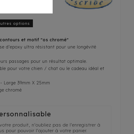
autres options
contours et motif "os chromé"
se d'epoxy ultra résistant pour une longévité
ieurs passages pour un résultat optimale.
ble pour votre chien / chat ou le cadeau idéal et
m - Large 39mm X 25mm
age chromé
personnalisable
otre produit, n'oubliez pas de l'enregistrer à
s pour pouvoir l'ajouter à votre panier.