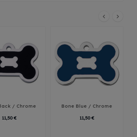


lack / Chrome
Bone Blue / Chrome





Prix
Prix
11,50 €
11,50 €
all
Large
Small
Large