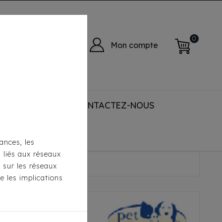
0
Mon compte
 ACCESSORIES
CONTACTEZ-NOUS
ances, les
s liés aux réseaux
e
s sur les réseaux
e les implications
hrome