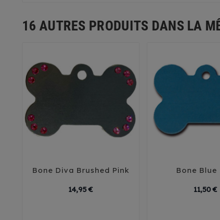
16 AUTRES PRODUITS DANS LA M
Bone Diva Brushed Pink
Bone Blue





Prix
14,95 €
11,50 €
Small
Large
Small
L