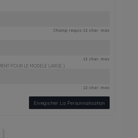
Champ requis 12 char. max
12 char. max
EMENT POUR LE MODELE LARGE )
12 char. max
Enregistrer La Personnalisation
e