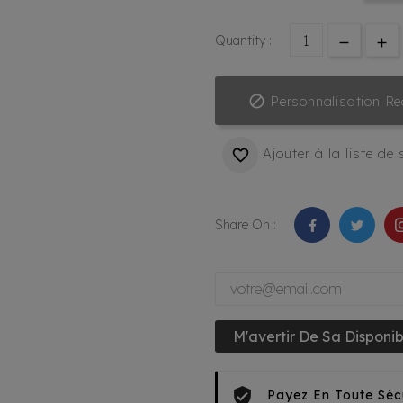
Quantity :

Personnalisation Re
Ajouter à la liste de

Share On :
M'avertir De Sa Disponibi
Payez En Toute Séc