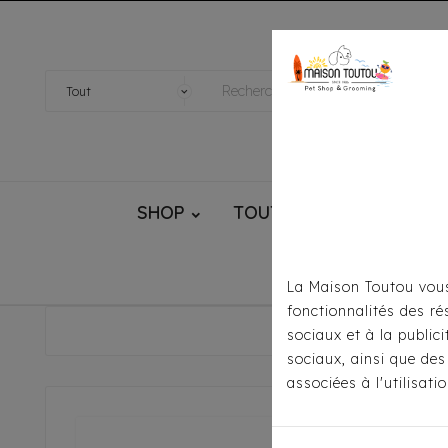
SHOP
TOUTOU® HANDMADE
La Maison Toutou vous
fonctionnalités des ré
sociaux et à la public
sociaux, ainsi que des
associées à l'utilisat