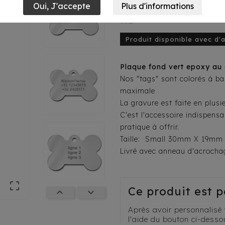
11,50 €
TTC
Produit disponible avec d'
Plaque fond vert epoxy au 
Nos "tags" sont colorés à ba
maximale
La gravure est faite en plus
C'est l'accessoire indispensa
pratique à offrir.
Taille: Small 30mm X 19m
Livré avec anneau d'acroch

Ce produit est 


Après avoir personnalisé v
l'aide du bouton ci-dessou