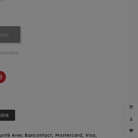
quis
 souhaits

lité


urité Avec Bancontact, Mastercard, Visa,