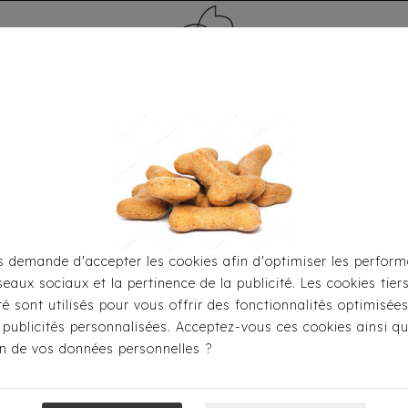
MÉDAILLE - PET ID TAG
TOILETTAGE
HOME
CARTES CADEAUX
 demande d'accepter les cookies afin d'optimiser les perform
seaux sociaux et la pertinence de la publicité. Les cookies tier
Accueil
Médaille - Pet ID Tag
Os
Bone Vert / Chrom
ité sont utilisés pour vous offrir des fonctionnalités optimisée
 publicités personnalisées. Acceptez-vous ces cookies ainsi qu
ion de vos données personnelles ?
Bone Vert / C