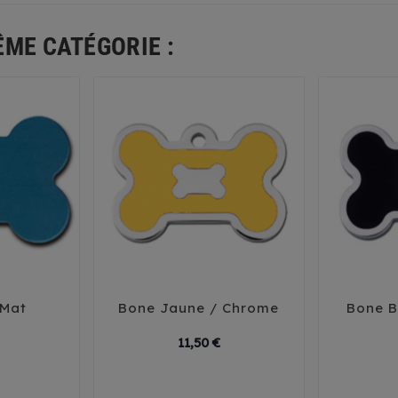
ÊME CATÉGORIE :
 Mat
Bone Jaune / Chrome
Bone B





Prix
Prix
11,50 €
arge
Small
Large
Sm