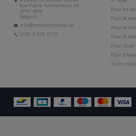
Address:
La Maison Toutou
À Table
Rue Pierre Timmermans 14
Pour les b
1090 Jette
Belgium
Pour le rep
info@lamaisontoutou.be
Pour le tra
0032 2 425 07 17
Pour le rep
Pour Jouer
Pour S'habi
Soins-Hygi