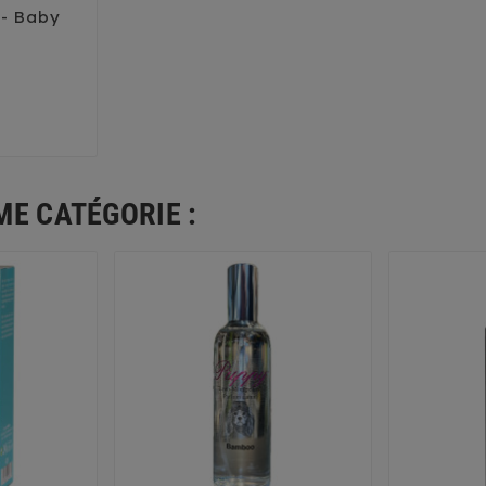
 - Baby

ME CATÉGORIE :