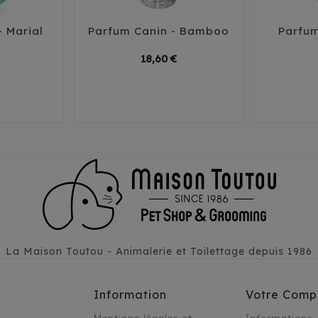
- Marial
Parfum Canin - Bamboo
Parfum





Prix
Prix
18,60 €
La Maison Toutou - Animalerie et Toilettage depuis 1986
Information
Votre Comp