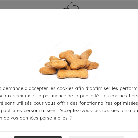
MÉDAILLE - PET ID TAG
TOILETTAGE
HOME
CARTES CADEAUX
 demande d'accepter les cookies afin d'optimiser les perform
seaux sociaux et la pertinence de la publicité. Les cookies tier
eil
Soins-Hygiène
Parfums Canin
Parfum Canim - 
ité sont utilisés pour vous offrir des fonctionnalités optimisée
 publicités personnalisées. Acceptez-vous ces cookies ainsi qu
ion de vos données personnelles ?
Parfum Canim 