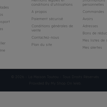
Mentions légales et
Informations
conditions d'utilisations
personnelles
alades
A propos
Commandes
os
Paiement sécurisé
Avoirs
nsport
Conditions générales de
Adresses
as
vente
Bons de réduc
Contactez-nous
Mes listes de 
ller
Plan du site
Mes alertes
ène
© 2026 - La Maison Toutou - Tous Droits Réservés
Provided By
My Shop On Web
.
PARFUM CANIM - DUKE