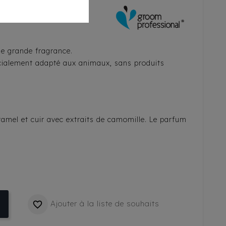
ne grande fragrance.
écialement adapté aux animaux, sans produits
amel et cuir avec extraits de camomille. Le parfum
Ajouter à la liste de souhaits
