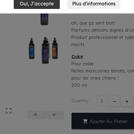
18,25 €
TTC
oh, que ça sent bon!
Parfums délicats dignes d'u
Produit professionnel et sp
nocifs.
Duke
Pour mâle
Notes masculines boisés, car
pour les vrais chiens !
200 ml
Quantity :




Ajouter Au Panier