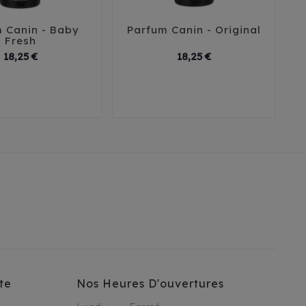
 Canin - Baby
Parfum Canin - Original
P





Fresh
Prix
Prix
18,25 €
18,25 €
te
Nos Heures D'ouvertures