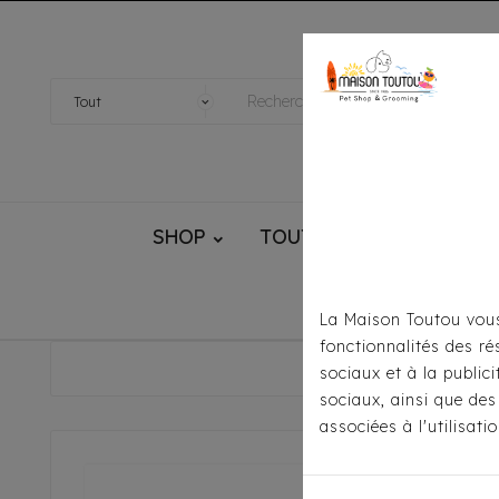
SHOP
TOUTOU® HANDMADE
La Maison Toutou vous
fonctionnalités des ré
Accu
sociaux et à la public
sociaux, ainsi que des
associées à l'utilisat