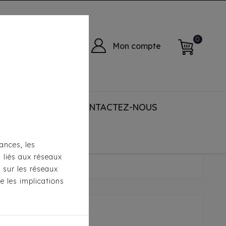
0
Mon compte
 ACCESSORIES
CONTACTEZ-NOUS
ances, les
s liés aux réseaux
Duke
s sur les réseaux
e les implications
- Duke