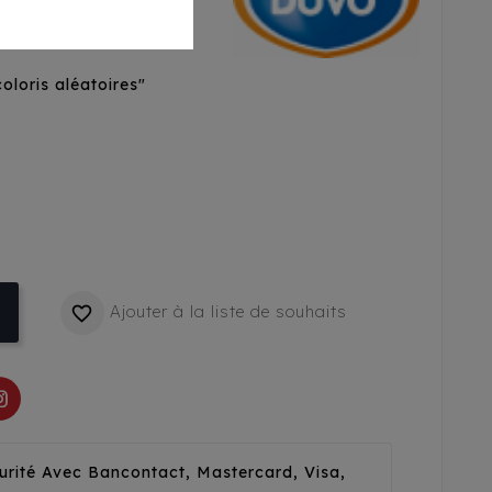
oloris aléatoires"
Ajouter à la liste de souhaits

urité Avec Bancontact, Mastercard, Visa,