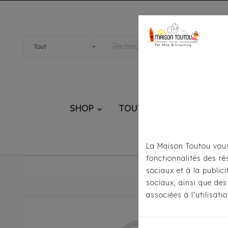
SHOP
TOUTOU® HANDMADE
La Maison Toutou vous
fonctionnalités des ré
Accuei
sociaux et à la public
sociaux, ainsi que des
associées à l'utilisat