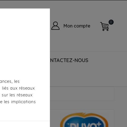
0
Mon compte
 ACCESSORIES
CONTACTEZ-NOUS
ances, les
s liés aux réseaux
s Xmas
s sur les réseaux
e les implications
ufles Xmas