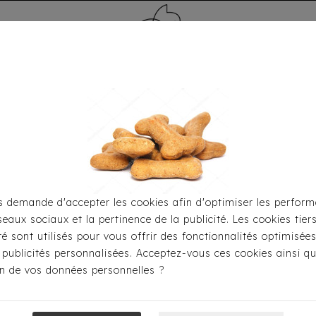
MÉDAILLE - PET ID TAG
TOILETTAGE
HOME
CARTES CADEAUX
 demande d'accepter les cookies afin d'optimiser les perform
seaux sociaux et la pertinence de la publicité. Les cookies tier
l
Pour Jouer
Peluches-Doudous
Peluche Pantoufle
ité sont utilisés pour vous offrir des fonctionnalités optimisée
 publicités personnalisées. Acceptez-vous ces cookies ainsi qu
ion de vos données personnelles ?
Peluche Panto