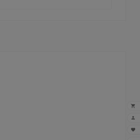


