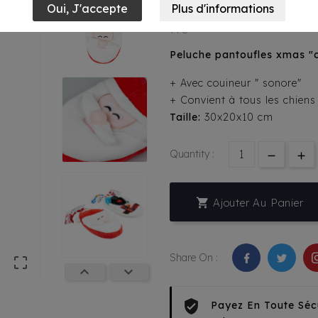
8,95 €
TTC
Peluche pantoufles xmas "c
+ Avec couineur " sonore"
+ Convient à tous les chiens
Taille:
30x20x10 cm
Quantity :

Ajouter Au Panier
Share On :



Payez En Toute Séc