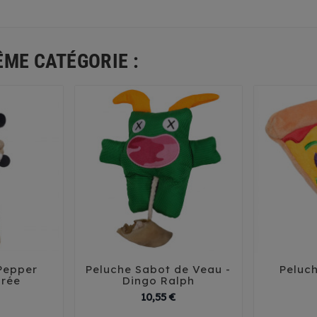
ÊME CATÉGORIE :
 Pepper
Peluche Sabot de Veau -
Peluch





orée
Dingo Ralph
Prix
Prix
10,55 €