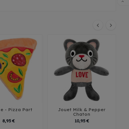

FAI


e - Pizza Part
Jouet Milk & Pepper





Chaton
Prix
Prix
8,95 €
10,95 €