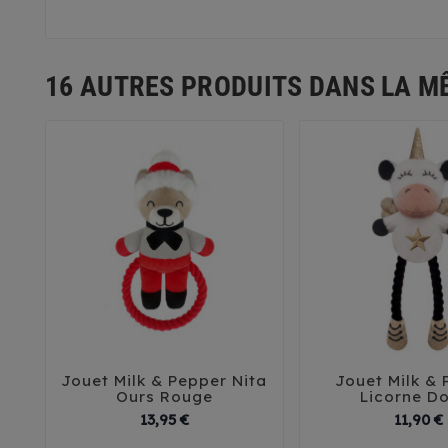
16 AUTRES PRODUITS DANS LA M
Jouet Milk & Pepper Nita
Jouet Milk &





Ours Rouge
Licorne D
Prix
13,95 €
11,90 €