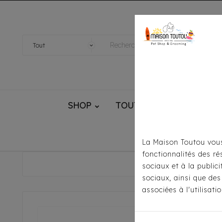
SHOP
TOUTOU® HANDMADE
La Maison Toutou vous
fonctionnalités des ré
Accu
sociaux et à la public
sociaux, ainsi que des
associées à l'utilisat