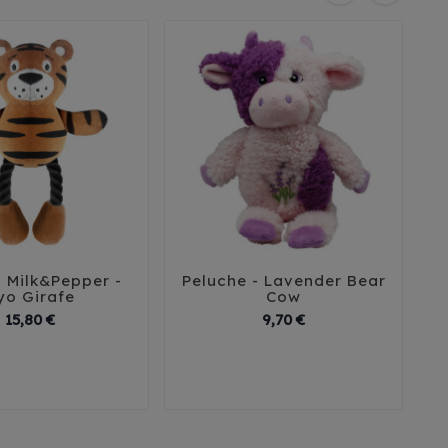
 Milk&Pepper -
Peluche - Lavender Bear
P





yo Girafe
Cow
Prix
Prix
15,80 €
9,70 €