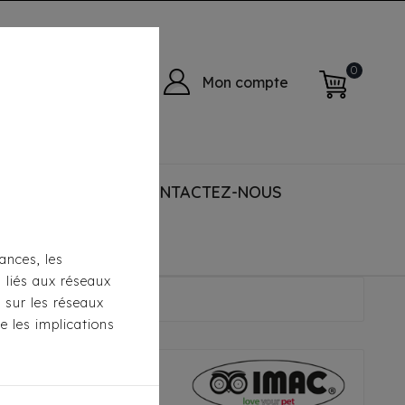
0
Mon compte
 ACCESSORIES
CONTACTEZ-NOUS
ances, les
s liés aux réseaux
 Fish
s sur les réseaux
e les implications
al Fish