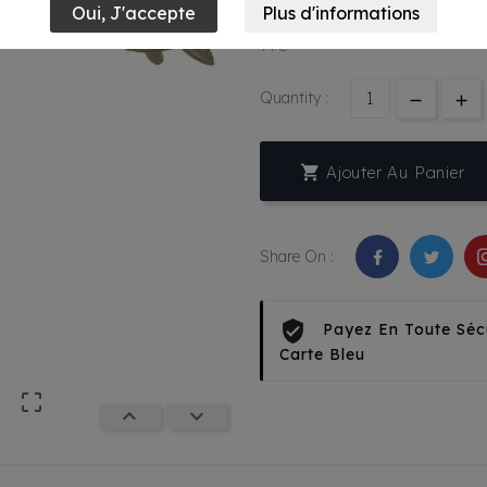
4,05 €
TTC
Quantity :

Ajouter Au Panier
Share On :
Payez En Toute Séc
Carte Bleu


