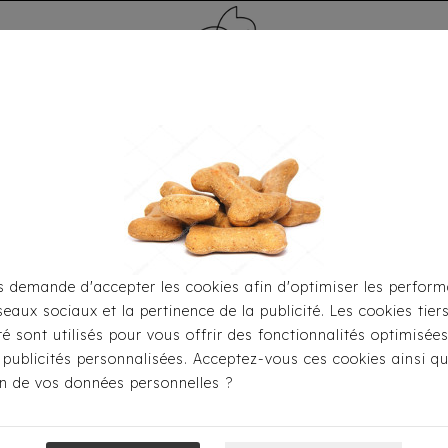
MÉDAILLE - PET ID TAG
TOILETTAGE
HOME
CARTES CADEAUX
 demande d'accepter les cookies afin d'optimiser les perform
seaux sociaux et la pertinence de la publicité. Les cookies tier
eil
Pour Jouer
Peluches-Doudous
Peluche - Natural
ité sont utilisés pour vous offrir des fonctionnalités optimisée
 publicités personnalisées. Acceptez-vous ces cookies ainsi qu
ion de vos données personnelles ?
Peluche - Natur