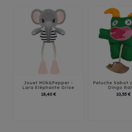
Jouet Milk&Pepper -
Peluche Sabot 





Lara Eléphante Grise
Dingo Ra
Prix
18,40 €
10,55 €