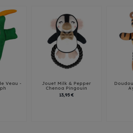
de Veau -
Jouet Milk & Pepper
Doudou





lph
Chenoa Pingouin
A
Prix
Prix
13,95 €