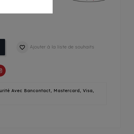
Ajouter à la liste de souhaits

urité Avec Bancontact, Mastercard, Visa,