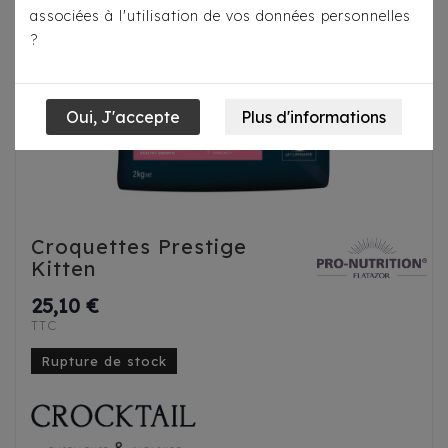
associées à l'utilisation de vos données personnelles
?
Croquettes Prestige
Kitten
25,10 €
TTC
Rupture de stock