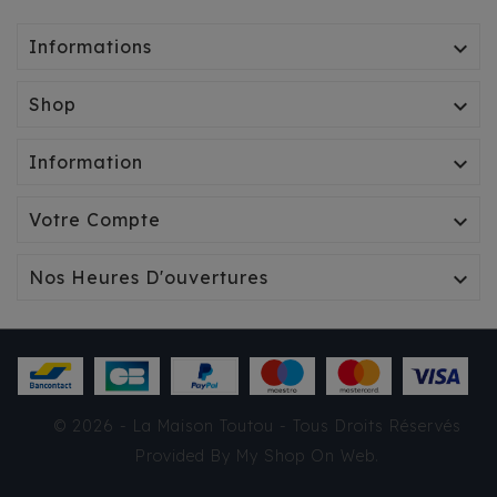
Informations

Shop

Information

Votre Compte

Nos Heures D'ouvertures

CROQUETTES PRESTIGE
© 2026 - La Maison Toutou - Tous Droits Réservés
KITTEN
Provided By
My Shop On Web
.
25,10 €
TTC