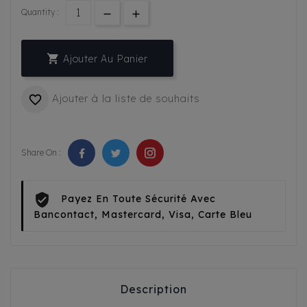
Quantity :

Ajouter Au Panier
Ajouter à la liste de souhaits

Share On :
Payez En Toute Sécurité Avec
Bancontact, Mastercard, Visa, Carte Bleu
Description