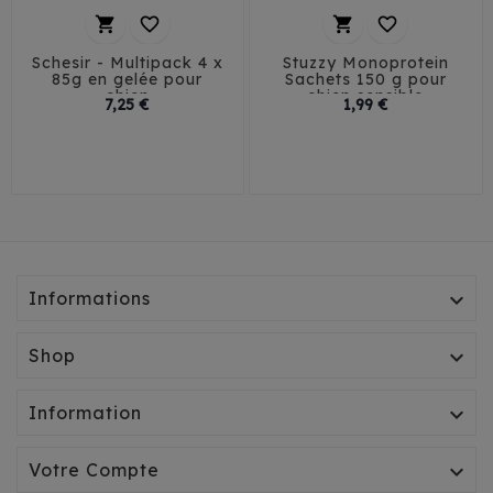




Schesir - Multipack 4 x
Stuzzy Monoprotein
85g en gelée pour
Sachets 150 g pour
chien
chien sensible
Prix
Prix
7,25 €
1,99 €
Informations

Shop

Information

Votre Compte
