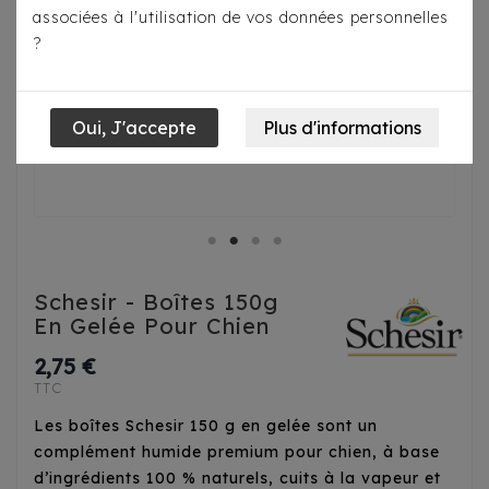
associées à l'utilisation de vos données personnelles
?
Schesir - Boîtes 150g
En Gelée Pour Chien
2,75 €
TTC
Les boîtes Schesir 150 g en gelée sont un
complément humide premium pour chien, à base
d’ingrédients 100 % naturels, cuits à la vapeur et