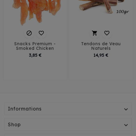




Snacks Premium -
Tendons de Veau
Smoked Chicken
Naturels
Prix
Prix
3,85 €
14,95 €
Informations

Shop
