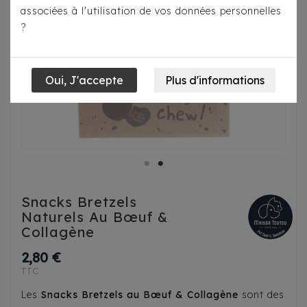
associées à l'utilisation de vos données personnelles
?
Snacks Bretzels
Naturels Au Bœuf &
Collagène
2,80 €
TTC
Les
Snacks Bretzels au Bœuf & Collagène
sont des