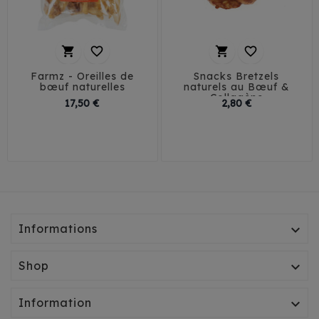




Farmz - Oreilles de
Snacks Bretzels
bœuf naturelles
naturels au Bœuf &
Collagène
Prix
Prix
17,50 €
2,80 €
Informations

Shop

Information
