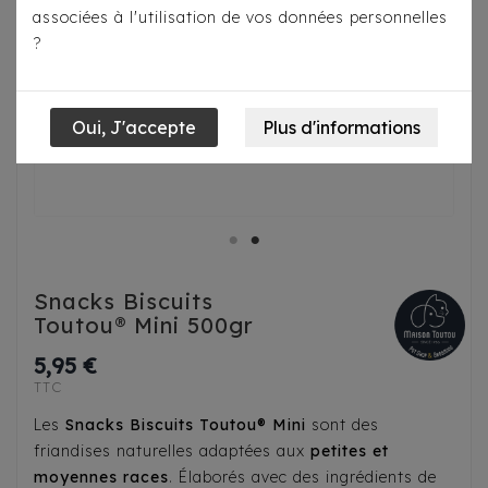
associées à l'utilisation de vos données personnelles
?
Snacks Biscuits
Toutou® Mini 500gr
5,95 €
TTC
Les
Snacks Biscuits Toutou® Mini
sont des
friandises naturelles adaptées aux
petites et
moyennes races
. Élaborés avec des ingrédients de