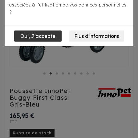
associées à l'utilisation de vos données personnelles
?
Poussette InnoPet
Buggy First Class
Gris-Bleu
165,95 €
TTC
Rupture de stock