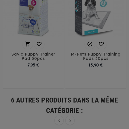




Savic Puppy Trainer
M-Pets Puppy Training
Pad 50pcs
Pads 30pcs
Prix
Prix
7,95 €
13,90 €
M: 45x30 cm
L: 60x45 cm
6 AUTRES PRODUITS DANS LA MÊME
CATÉGORIE :

