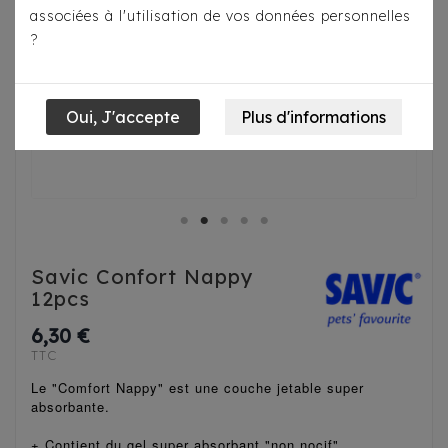
associées à l'utilisation de vos données personnelles
?
Savic Confort Nappy
12pcs
6,30 €
TTC
Le "Comfort Nappy" est une couche jetable super
absorbante.
+ Contient du gel super absorbant "non nocif"