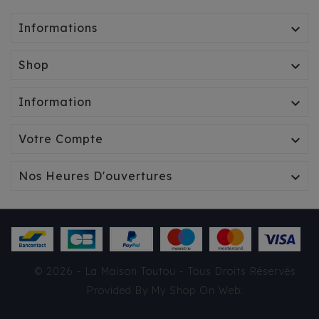
Informations

Shop

Information

Votre Compte

Nos Heures D'ouvertures

© 2026 - La Maison Toutou - Tous Droits Réservés
Provided By
My Shop On Web
.
SAVIC CONFORT NAPPY
12PCS