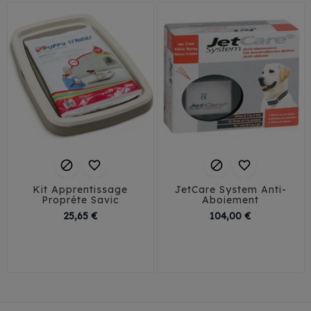




Kit Apprentissage
JetCare System Anti-
Propréte Savic
Aboiement
Prix
Prix
25,65 €
104,00 €
M: 45x30 cm
L: 60x45 cm