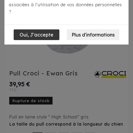
associées à l'utilisation de vos données personnelles
?
Pull Croci - Ewan Gris
39,95 €
TTC
Rupture de stock
Pull en laine style " High School" gris
La taille du pull correspond à la longueur du chien