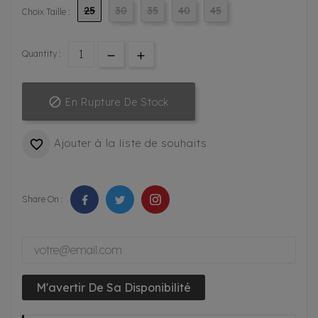
25
30
35
40
45
Choix Taille :
Quantity :

En Rupture De Stock
Ajouter à la liste de souhaits

Share On :
M'avertir De Sa Disponibilité