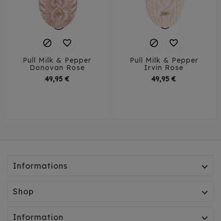




Pull Milk & Pepper
Pull Milk & Pepper
Donovan Rose
Irvin Rose
Prix
Prix
49,95 €
49,95 €
29
32
35
38
29
32
35
38
41
41
Informations

Shop

Information
