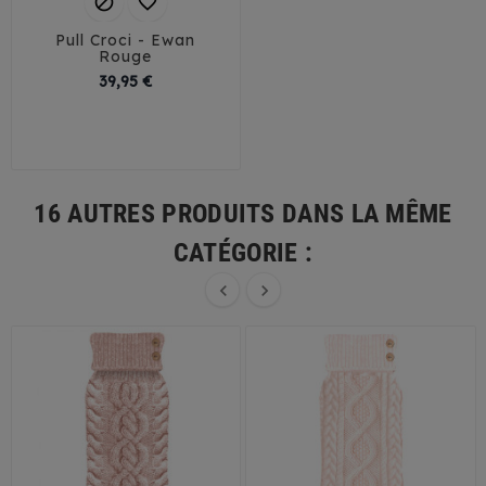


Pull Croci - Ewan
Rouge
Prix
39,95 €
25
30
35
40
45
16 AUTRES PRODUITS DANS LA MÊME
CATÉGORIE :

