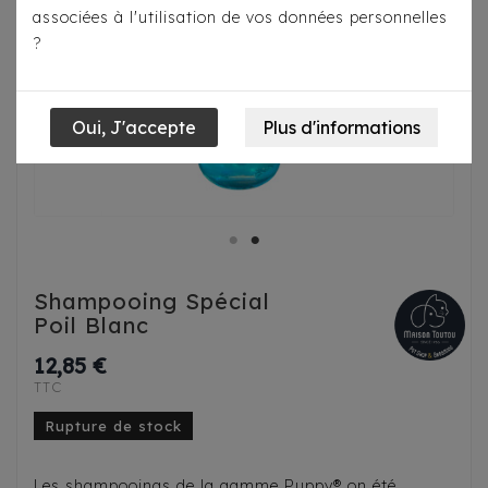
associées à l'utilisation de vos données personnelles
?
Shampooing Spécial
Poil Blanc
12,85 €
TTC
Rupture de stock
Les shampooings de la gamme Puppy® on été