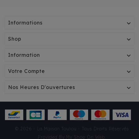
Informations

Shop

Information

Votre Compte

Nos Heures D'ouvertures

SHAMPOOING SPÉCIAL
© 2026 - La Maison Toutou - Tous Droits Réservés
POIL BLANC
Provided By
My Shop On Web
.