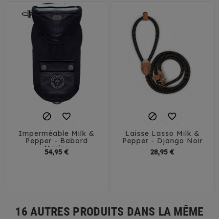




Imperméable Milk &
Laisse Lasso Milk &
Pepper - Babord
Pepper - Django Noir
Marine
Prix
Prix
54,95 €
28,95 €
26
29
32
35
38
41
44
16 AUTRES PRODUITS DANS LA MÊME