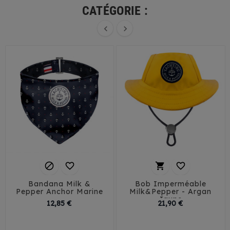
CATÉGORIE :






Bandana Milk &
Bob Imperméable
Pepper Anchor Marine
Milk&Pepper - Argan
Jaune
Prix
Prix
12,85 €
21,90 €
35
40
T1
T2
T3