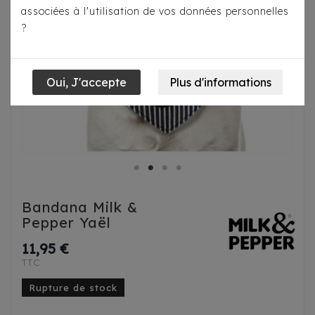
associées à l'utilisation de vos données personnelles
?
Bandana Milk &
Pepper Yaël
11,95 €
TTC
Rupture de stock