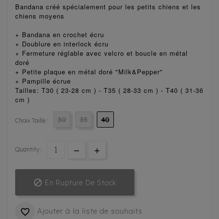
Bandana créé spécialement pour les petits chiens et les
chiens moyens
+ Bandana en crochet écru
+ Doublure en interlock écru
+ Fermeture réglable avec velcro et boucle en métal
doré
+ Petite plaque en métal doré "Milk&Pepper"
+ Pampille écrue
Tailles: T30 ( 23-28 cm ) - T35 ( 28-33 cm ) - T40 ( 31-36
cm )
30
35
40
Choix Taille :
Quantity :

En Rupture De Stock
Ajouter à la liste de souhaits
