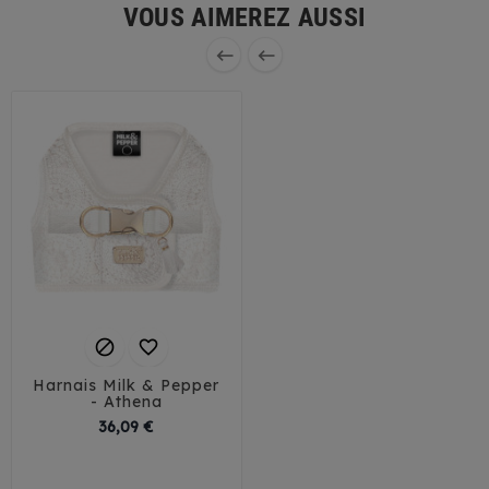
VOUS AIMEREZ AUSSI




Harnais Milk & Pepper
- Athena
Prix
36,09 €
35
38
41
44