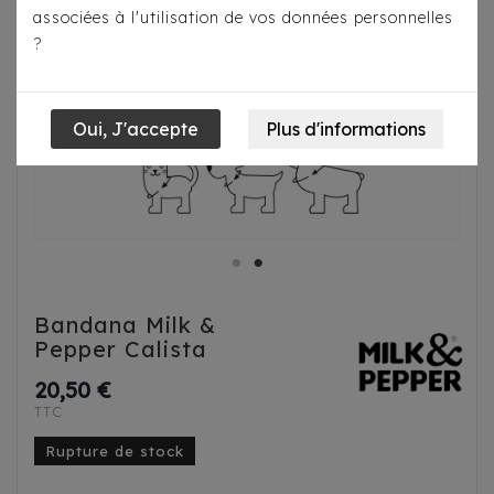
associées à l'utilisation de vos données personnelles
?
Bandana Milk &
Pepper Calista
20,50 €
TTC
Rupture de stock