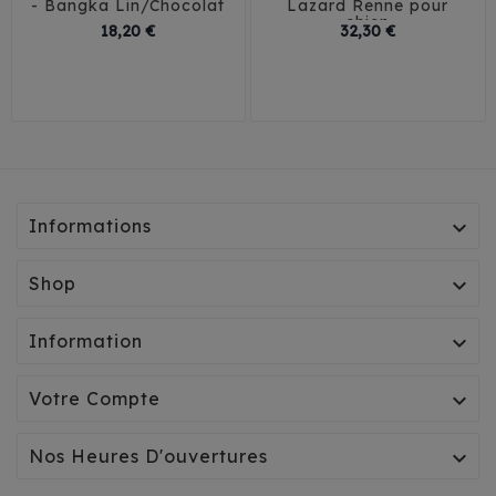
- Bangka Lin/Chocolat
Lazard Renne pour
chien
Prix
Prix
18,20 €
32,30 €
30
35
40
45
T1
T2
T3
Informations

Shop

Information

Votre Compte

Nos Heures D'ouvertures
