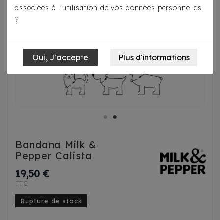
associées à l'utilisation de vos données personnelles
?
Bandana Milk &
Pepper Calista
19,50 €
TTC
Rupture de stock