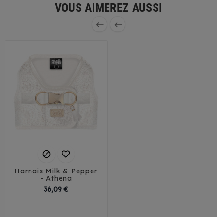
VOUS AIMEREZ AUSSI




Harnais Milk & Pepper
- Athena
Prix
36,09 €
35
38
41
44