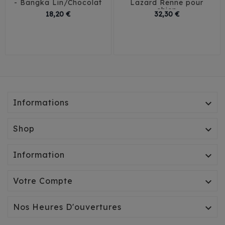
- Bangka Lin/Chocolat
Lazard Renne pour
chien
Prix
Prix
18,20 €
32,30 €
30
35
40
45
T1
T2
T3
Informations

Shop

Information

Votre Compte

Nos Heures D'ouvertures
