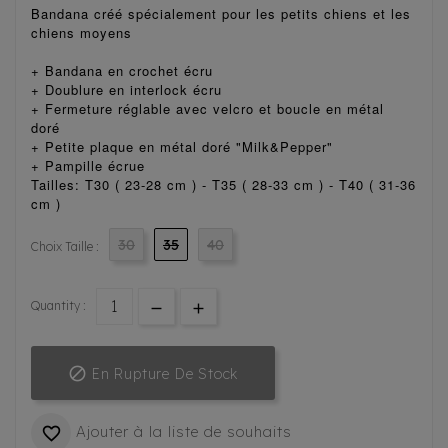
Bandana créé spécialement pour les petits chiens et les
chiens moyens
+ Bandana en crochet écru
+ Doublure en interlock écru
+ Fermeture réglable avec velcro et boucle en métal
doré
+ Petite plaque en métal doré "Milk&Pepper"
+ Pampille écrue
Tailles: T30 ( 23-28 cm ) - T35 ( 28-33 cm ) - T40 ( 31-36
cm )
30
35
40
Choix Taille :
Quantity :

En Rupture De Stock
Ajouter à la liste de souhaits
