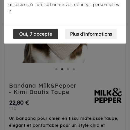
associées à l'utilisation de vos données personnelles
?
Bandana Milk&Pepper
- Kimi Boutis Taupe
22,80 €
TTC
Un bandana pour chien en tissu matelassé taupe,
élégant et confortable pour un style chic et