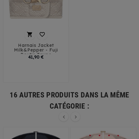


Harnais Jacket
Milk&Pepper - Fuji
Boutis Taupe
Prix
41,90 €
32
35
38
41
44
16 AUTRES PRODUITS DANS LA MÊME
CATÉGORIE :

