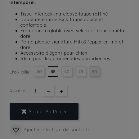
intemporel.
Tissu interlock matelassé taupe raffiné
Doublure en interlock taupe douce et
confortable
Fermeture réglable avec velcro et boucle métal
doré
Petite plaque signature Milk&Pepper en métal
doré
Accessoire élégant pour chien
Idéal pour les promenades quotidiennes
30
35
40
45
50
Choix Taille :
Quantity :

Ajouter Au Panier
Ajouter à la liste de souhaits
