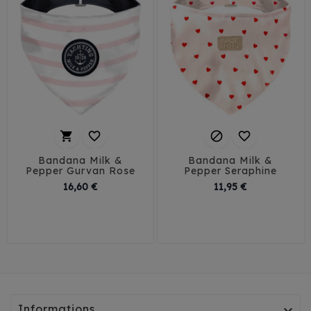




Bandana Milk &
Bandana Milk &
Pepper Gurvan Rose
Pepper Seraphine
Prix
Prix
16,60 €
11,95 €
30
35
40
30
35
40
Informations
