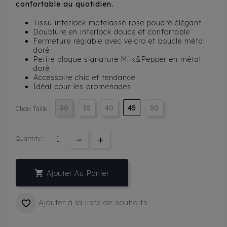
confortable au quotidien.
Tissu interlock matelassé rose poudré élégant
Doublure en interlock douce et confortable
Fermeture réglable avec velcro et boucle métal
doré
Petite plaque signature Milk&Pepper en métal
doré
Accessoire chic et tendance
Idéal pour les promenades
30
35
40
45
50
Choix Taille :
Quantity :

Ajouter Au Panier
Ajouter à la liste de souhaits
