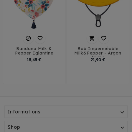




Bandana Milk &
Bob Imperméable
Pepper Eglantine
Milk&Pepper - Argan
Jaune
Prix
Prix
15,45 €
21,90 €
30
35
40
T1
T2
T3
Informations

Shop
