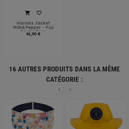


Harnais Jacket
Milk&Pepper - Fuji
Boutis Rose
Prix
41,90 €
32
35
38
41
44
16 AUTRES PRODUITS DANS LA MÊME
CATÉGORIE :

