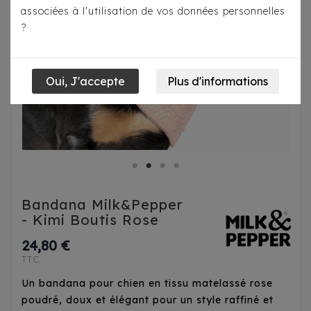
associées à l'utilisation de vos données personnelles
?
Bandana Milk&Pepper
- Kimi Boutis Rose
24,80 €
TTC
Un bandana pour chien en tissu matelassé rose
poudré, doux et élégant pour un style raffiné et