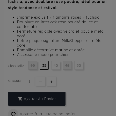
fuchsia, avec doublure rose poudré, idéal pour un
style tendance et estival.
Imprimé exclusif « flamants roses » fuchsia
Doublure en interlock rose poudré douce et
confortable
Fermeture réglable avec velcro et boucle métal
doré
Petite plaque signature Milk&Pepper en métal
doré
Pampille décorative marine et dorée
Accessoire mode pour chien
30
35
40
45
50
Choix Taille :
Quantity :

Ajouter Au Panier
Ajouter à la liste de souhaits
