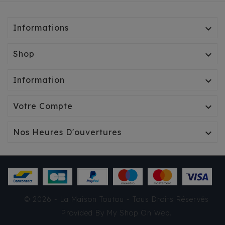
Informations

Shop

Information

Votre Compte

Nos Heures D'ouvertures

© 2026 - La Maison Toutou - Tous Droits Réservés
Provided By
My Shop On Web
.
BANDANA