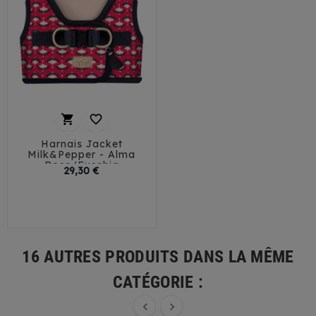


Harnais Jacket
Milk&Pepper - Alma
Rose/Fuschia
Prix
29,30 €
32
35
38
41
44
16 AUTRES PRODUITS DANS LA MÊME
CATÉGORIE :

