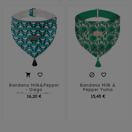




Bandana Milk&Pepper
Bandana Milk &
- Diego
Pepper Yuma
Pélican/Menthe
Prix
Prix
16,20 €
15,45 €
30
35
40
45
30
35
40
50