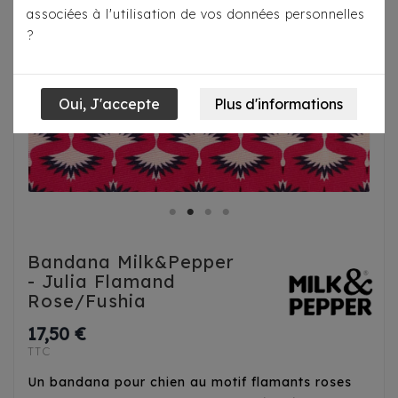
associées à l'utilisation de vos données personnelles
?
Bandana Milk&Pepper
- Julia Flamand
Rose/Fushia
17,50 €
TTC
Un bandana pour chien au motif flamants roses