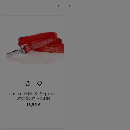




Laisse Milk & Pepper -
Stardust Rouge
Prix
18,95 €
120 / 1,5 cm