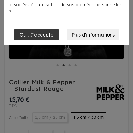
associées à l'utilisation de vos données personnelles
?
Collier Milk & Pepper
- Stardust Rouge
15,70 €
TTC
1,5 cm / 25 cm
1,5 cm / 30 cm
Choix Taille :