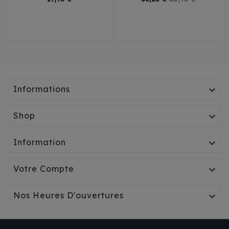
de
30
24
27
base
Informations

Shop

Information

Votre Compte

Nos Heures D'ouvertures
