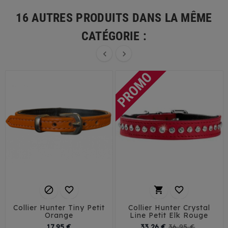
16 AUTRES PRODUITS DANS LA MÊME
CATÉGORIE :






Collier Hunter Tiny Petit
Collier Hunter Crystal
Orange
Line Petit Elk Rouge
Prix
Prix
Prix
17,95 €
33,26 €
36,95 €