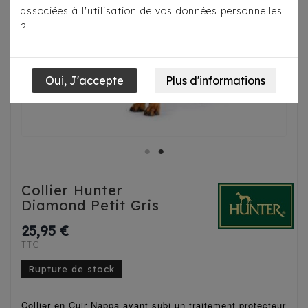
associées à l'utilisation de vos données personnelles
?
Collier Hunter
Diamond Petit Gris
25,95 €
TTC
Rupture de stock
Collier en Cuir Nappa ayant subi un traitement protecteur