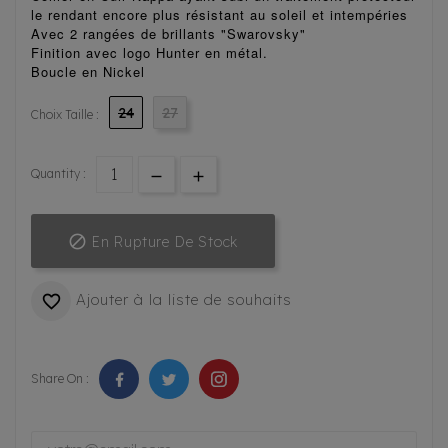
le rendant encore plus
résistant au soleil et intempéries
Avec 2 rangées de brillants "Swarovsky"
Finition avec logo Hunter en métal.
Boucle en Nickel
24
27
Choix Taille :
Quantity :

En Rupture De Stock
Ajouter à la liste de souhaits

Share On :