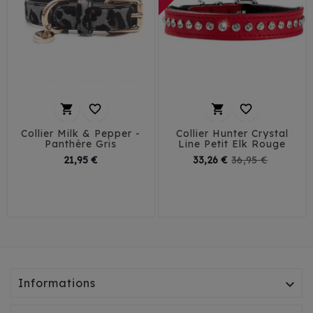




Collier Milk & Pepper -
Collier Hunter Crystal
Panthère Gris
Line Petit Elk Rouge
Prix
Prix
Prix
21,95 €
33,26 €
36,95 €
1,5 cm / 25 cm
de
1,5 cm / 30 cm
24
27
base
2 cm / 35 cm
Informations
