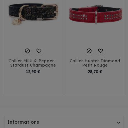




Collier Milk & Pepper -
Collier Hunter Diamond
Stardust Champagne
Petit Rouge
Prix
Prix
12,90 €
28,70 €
1 cm / 25 cm
1,5 cm / 30 cm
24
27
2 cm / 35 cm
Informations
