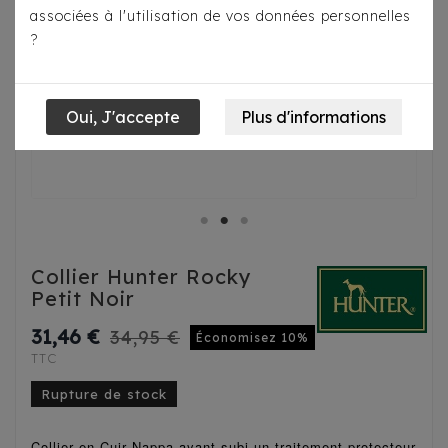
associées à l'utilisation de vos données personnelles
?
Collier Hunter Rocky
Petit Noir
31,46 €
34,95 €
Économisez 10%
TTC
Rupture de stock
Collier en Cuir Nappa ayant subi un traitement protecteur