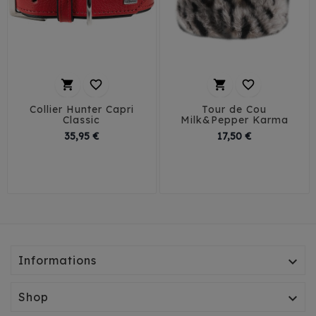




Collier Hunter Capri
Tour de Cou
Classic
Milk&Pepper Karma
Prix
Prix
35,95 €
17,50 €
20-24 cm
25-30 cm
45
28-33 cm
Informations

Shop
