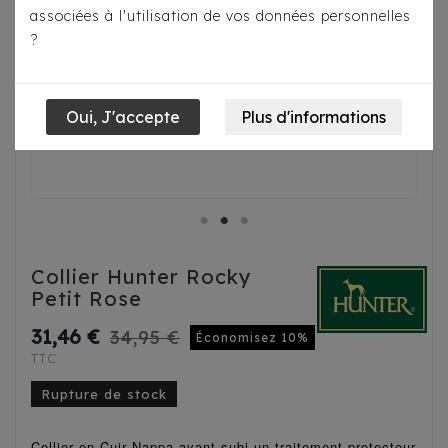
associées à l'utilisation de vos données personnelles
?
Collier Hunter Rocky
Petit Rose
31,46 €
34,95 €
Économisez 10%
TTC
Rupture de stock
Collier en Cuir Nappa ayant subi un traitement protecteur