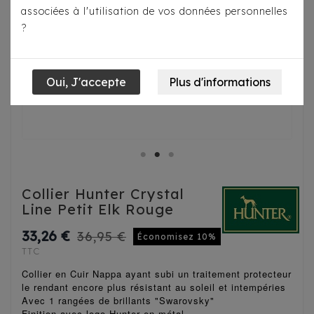
associées à l'utilisation de vos données personnelles
?
Collier Hunter Crystal
Line Petit Elk Rouge
33,26 €
36,95 €
Économisez 10%
TTC
Collier en Cuir Nappa ayant subi un traitement protecteur
le rendant encore plus
résistant au soleil et intempéries
Avec 1 rangées de brillants "Swarovsky"
Finition avec logo Hunter en métal.