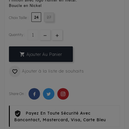
Boucle en Nickel
24
27
Choix Taille :
Quantity :

Ajouter Au Panier
Ajouter à la liste de souhaits

Share On :
Payez En Toute Sécurité Avec
Bancontact, Mastercard, Visa, Carte Bleu