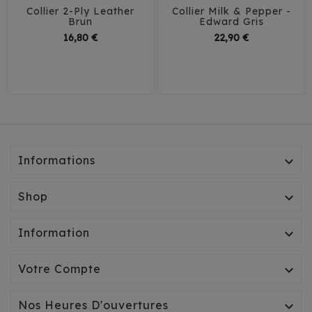
Collier 2-Ply Leather
Collier Milk & Pepper -
Brun
Edward Gris
Prix
Prix
16,80 €
22,90 €
2 cm / 30 cm
1,5 cm / 27-35 cm
2 cm / 35 cm
2 cm / 32-40 cm
2 cm / 40 cm
Informations

Shop

Information

Votre Compte

Nos Heures D'ouvertures
