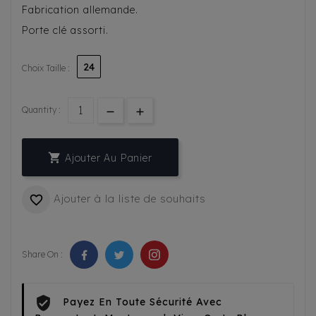
Fabrication allemande.
Porte clé assorti.
24
Choix Taille :
Quantity :

Ajouter Au Panier
Ajouter à la liste de souhaits

Share On :
Payez En Toute Sécurité Avec