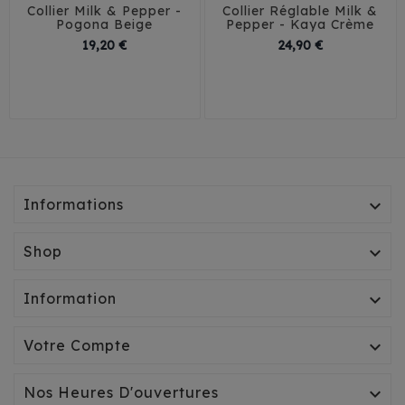
Collier Milk & Pepper -
Collier Réglable Milk &
Pogona Beige
Pepper - Kaya Crème
Prix
Prix
19,20 €
24,90 €
1,5 cm / 30 cm
25-36 cm
26-40 cm
2 cm / 35 cm
35-53 cm
2 cm / 40 cm
Informations

Shop

Information

Votre Compte

Nos Heures D'ouvertures
