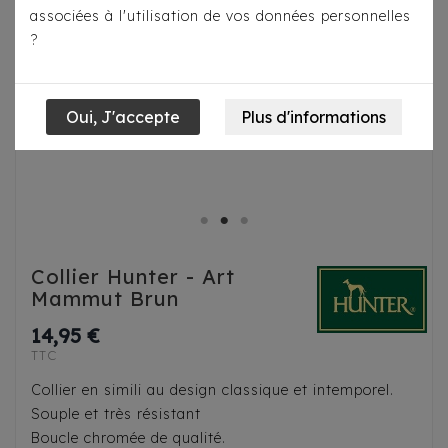
associées à l'utilisation de vos données personnelles
?
Collier Hunter - Art
Mammut Brun
14,95 €
TTC
Collier en simili au design classique et intemporel.
Souple et très résistant
Boucle chromée de qualité.