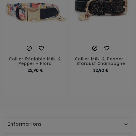




Collier Réglable Milk &
Collier Milk & Pepper -
Pepper - Flora
Stardust Champagne
Prix
Prix
25,90 €
12,90 €
1 cm / 25 cm
25-36 cm
26-40 cm
1,5 cm / 30 cm
35-53 cm
2 cm / 35 cm
Informations
