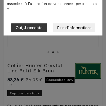
associées à l'utilisation de vos données personnelles
?
Collier Hunter Crystal
Line Petit Elk Brun
33,26 €
36,95 €
Économisez 10%
TTC
Rupture de stock
Collier en Cuir Nappa ayant subi un traitement protecteur