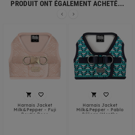
PRODUIT ONT ÉGALEMENT ACHETÉ...






Harnais Jacket
Harnais Jacket
Milk&Pepper - Fuji
Milk&Pepper - Pablo
Boutis Rose
Pélican/Menthe
32
35
38
41
32
35
38
41
44
44