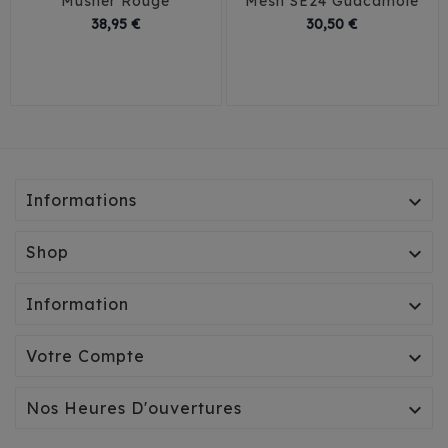
Musher Rouge
Mesh SE24 Guacamole
Prix
Prix
38,95 €
30,50 €
3XS
2XS
XS
S
35
38
41
44
M
L
Informations

Shop

Information

Votre Compte

Nos Heures D'ouvertures
