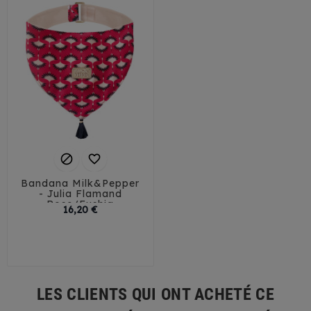


Bandana Milk&Pepper
- Julia Flamand
Rose/Fushia
Prix
16,20 €
30
35
40
45
50
LES CLIENTS QUI ONT ACHETÉ CE