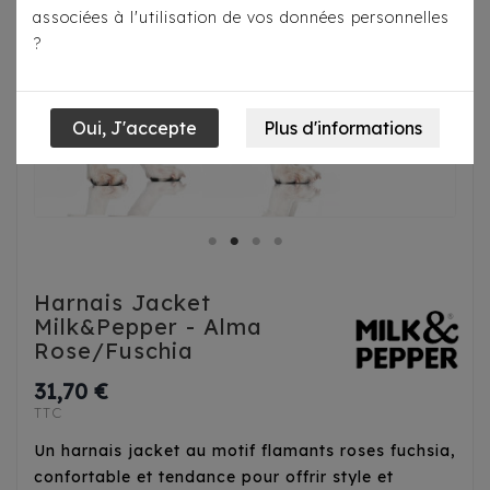
associées à l'utilisation de vos données personnelles
?
Harnais Jacket
Milk&Pepper - Alma
Rose/Fuschia
31,70 €
TTC
Un harnais jacket au motif flamants roses fuchsia,
confortable et tendance pour offrir style et