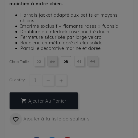
maintien à votre chien.
Harnais jacket adapté aux petits et moyens
chiens
Imprimé exclusif « flamants roses » fuchsia
Doublure en interlock rose poudré douce
Fermeture sécurisée par large velcro
Bouclerie en métal doré et clip solide
Pampille décorative marine et dorée
32
35
38
41
44
Choix Taille :
Quantity :

Ajouter Au Panier
Ajouter à la liste de souhaits
