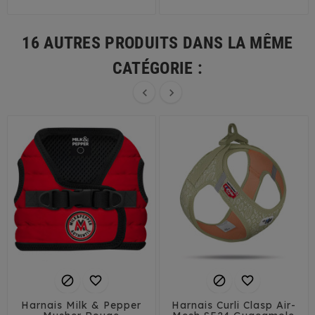
16 AUTRES PRODUITS DANS LA MÊME
CATÉGORIE :






Harnais Milk & Pepper
Harnais Curli Clasp Air-