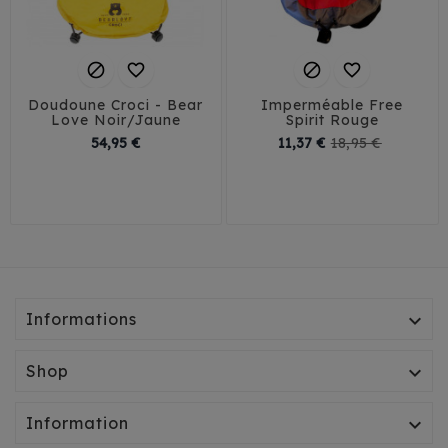




Doudoune Croci - Bear
Imperméable Free
Love Noir/Jaune
Spirit Rouge
Prix
Prix
Prix
54,95 €
11,37 €
18,95 €
de
26
30
36
40
30
35
40
45
base
46
Informations

Shop

Information
