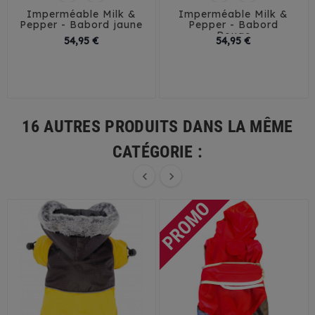
Imperméable Milk &
Imperméable Milk &
Pepper - Babord jaune
Pepper - Babord
Rouge
Prix
Prix
54,95 €
54,95 €
26
29
32
35
26
29
32
35
38
41
44
38
41
45
16 AUTRES PRODUITS DANS LA MÊME
CATÉGORIE :

