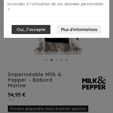
associées à l'utilisation de vos données personnelles
?
Imperméable Milk &
Pepper - Babord
Marine
54,95 €
TTC
Produit disponible avec d'autres options