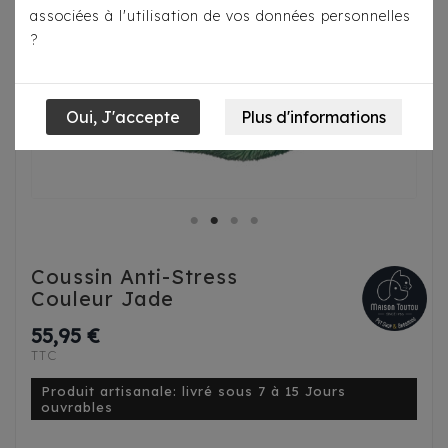
associées à l'utilisation de vos données personnelles
?
Coussin Anti-Stress
Couleur Jade
55,95 €
TTC
Produit artisanale: livré sous 7 à 15 Jours
ouvrables