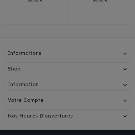
55,95 €
55,95 €
50 Cm
60 Cm
50 Cm
60 Cm
70 Cm
80 Cm
70 Cm
80 Cm
Informations

Shop

Information

Votre Compte

Nos Heures D'ouvertures
