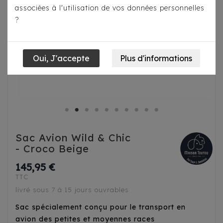
associées à l'utilisation de vos données personnelles
?
Sac Avion Wild & Chic
- Croco Beige
145,95 €
TTC
livré sous 7 à 15 jours ouvrables
Sac spécialement conçu pour le transport en
avion des petites et moyennes races