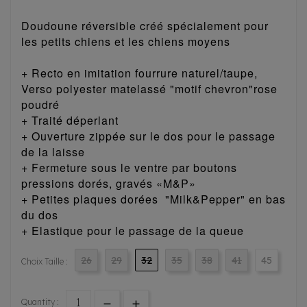
Doudoune réversible créé spécialement pour
les petits chiens et les chiens moyens
+ Recto en imitation fourrure naturel/taupe,
Verso polyester matelassé "motif chevron"rose
poudré
+ Traité déperlant
+ Ouverture zippée sur le dos pour le passage
de la laisse
+ Fermeture sous le ventre par boutons
pressions dorés, gravés «M&P»
+ Petites plaques dorées "Milk&Pepper" en bas
du dos
+ Elastique pour le passage de la queue
26
29
32
35
38
41
45
Choix Taille :
Quantity :