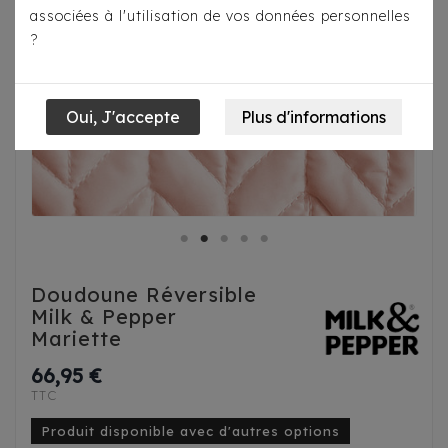
associées à l'utilisation de vos données personnelles
?
Doudoune Réversible
Milk & Pepper
Mariette
66,95 €
TTC
Produit disponible avec d'autres options