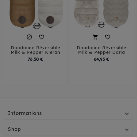




Doudoune Réversible
Doudoune Réversible
Milk & Pepper Kieran
Milk & Pepper Daria
Prix
Prix
76,50 €
64,95 €
29
32
35
38
26
29
32
35
41
38
41
45
Informations

Shop
