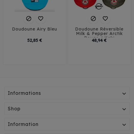




Doudoune Airy Bleu
Doudoune Réversible
Milk & Pepper Arctik
Rouge / Kaki
Prix
Prix
52,85 €
48,94 €
29
32
35
38
30
35
40
41
45
Informations

Shop

Information
