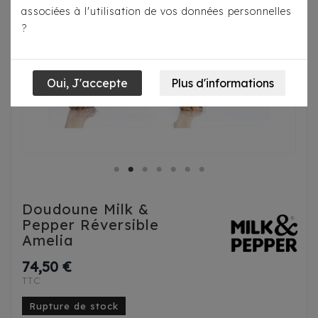
associées à l'utilisation de vos données personnelles
?
Doudoune Milk &
Pepper Réversible
Amelia
74,50 €
TTC
Rupture de stock