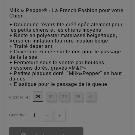
Milk & Pepper® - La French Fashion pour votre
Chien
+ Doudoune réversible créé spécialement pour
les petits chiens et les chiens moyens
+ Recto en polyester matelassé beige/taupe,
Verso en imitation fourrure mouton beige
+ Traité déperlant
+ Ouverture zippée sur le dos pour le passage
de la laisse
+ Fermeture sous le ventre par boutons
pressions dorés, gravés «M&P»
+ Petites plaques doré "Milk&Pepper" en haut
du dos
+ Elastique pour le passage de la queue
29
32
35
38
41
Choix Taille :
Quantity :