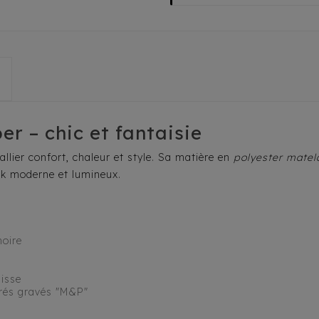
 – chic et fantaisie
llier confort, chaleur et style. Sa matière en
polyester matel
ook moderne et lumineux.
noire
aisse
orés gravés "M&P"