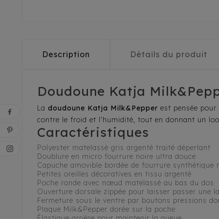
Description
Détails du produit
Doudoune Katja Milk&Pepper
La
doudoune Katja Milk&Pepper
est pensée pour a
contre le froid et l’humidité, tout en donnant un l
Caractéristiques
Polyester matelassé gris argenté traité déperlant
Doublure en micro fourrure noire ultra douce
Capuche amovible bordée de fourrure synthétique 
Petites oreilles décoratives en tissu argenté
Poche ronde avec nœud matelassé au bas du dos
Ouverture dorsale zippée pour laisser passer une l
Fermeture sous le ventre par boutons pressions d
Plaque Milk&Pepper dorée sur la poche
Élastique arrière pour maintenir la queue