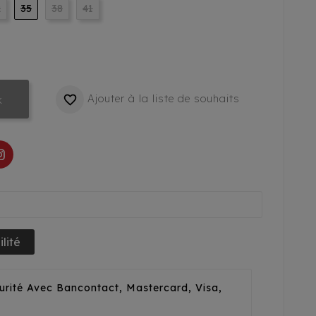
2
35
38
41
Ajouter à la liste de souhaits

k
lité
urité Avec Bancontact, Mastercard, Visa,