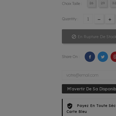
26
29
3
Choix Taille :
Quantity :

En Rupture De Stoc
Share On :
M'avertir De Sa Disponibi
Payez En Toute Séc
Carte Bleu