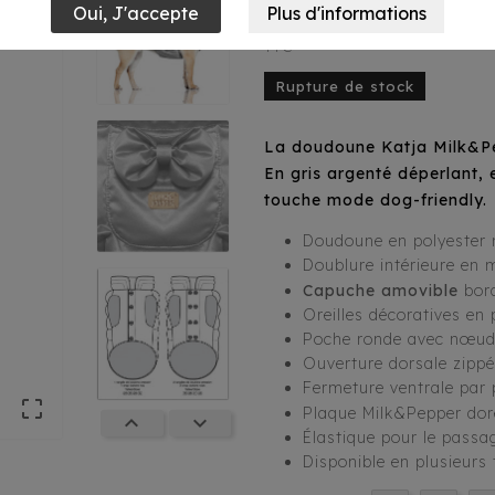
69,90 €
TTC
Rupture de stock
La doudoune Katja Milk&Pep
En gris argenté déperlant, 
touche mode dog-friendly.
Doudoune en polyester m
Doublure intérieure en m
Capuche amovible
bord
Oreilles décoratives en 
Poche ronde avec nœud
Ouverture dorsale zippé
Fermeture ventrale par

Plaque Milk&Pepper dor


Élastique pour le passa
Disponible en plusieurs t