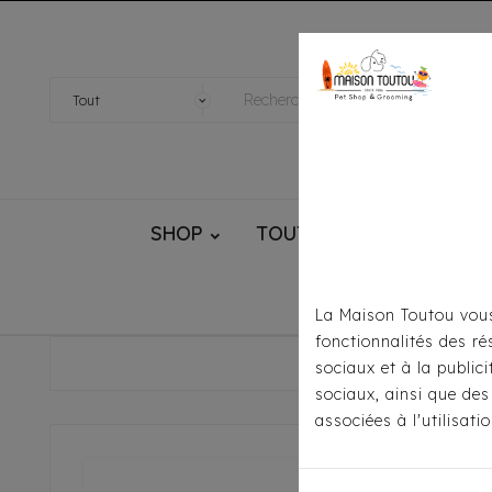
SHOP
TOUTOU® HANDMADE
La Maison Toutou vous
fonctionnalités des ré
Accue
sociaux et à la public
sociaux, ainsi que des
associées à l'utilisat