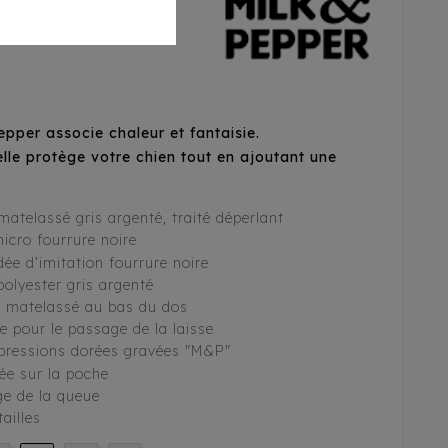
per associe chaleur et fantaisie.
elle protège votre chien tout en ajoutant une
atelassé gris argenté, traité déperlant
icro fourrure noire
ée d’imitation fourrure noire
polyester gris argenté
 matelassé au bas du dos
e pour le passage de la laisse
 pressions dorées gravées "M&P"
ée sur la poche
ge de la queue
ailles