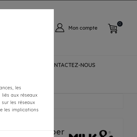
0
Mon compte
 ACCESSORIES
CONTACTEZ-NOUS
ances, les
s liés aux réseaux
Pepper
s sur les réseaux
e les implications
a Milk & Pepper