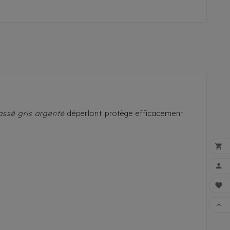
assé gris argenté
déperlant protège efficacement




FAI