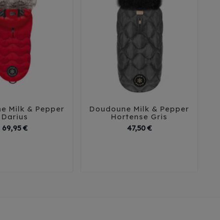
e Milk & Pepper
Doudoune Milk & Pepper
D





Darius
Hortense Gris
Prix
Prix
69,95 €
47,50 €
2
35
38
41
29
32
35
38
41
45