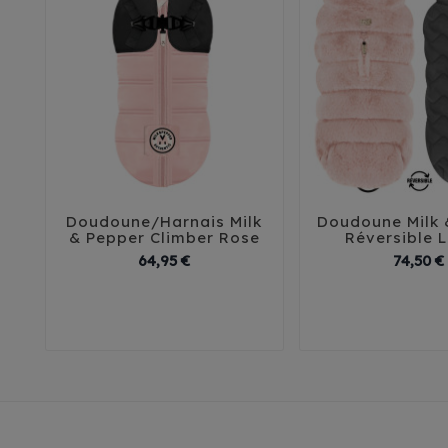
Doudoune/Harnais Milk
Doudoune Milk 





& Pepper Climber Rose
Réversible 
Prix
64,95 €
74,50 €
29
32
35
38
41
29
32
35