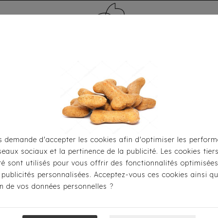
MÉDAILLE - PET ID TAG
TOILETTAGE
HOME
CARTES CADEAUX
 demande d'accepter les cookies afin d'optimiser les perform
seaux sociaux et la pertinence de la publicité. Les cookies tier
il
Pour S'habiller
Manteaux
Doudoune Katja Milk & 
ité sont utilisés pour vous offrir des fonctionnalités optimisée
 publicités personnalisées. Acceptez-vous ces cookies ainsi qu
ion de vos données personnelles ?
Doudoune Katj