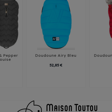
& Pepper
Doudoune Airy Bleu
Doudoun





Louise
Prix
Prix
52,85 €
29
3
38
41
30
35
40