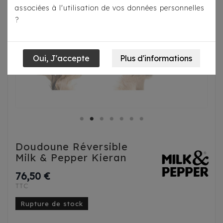
associées à l'utilisation de vos données personnelles
?
Doudoune Réversible
Milk & Pepper Kieran
76,50 €
TTC
Rupture de stock