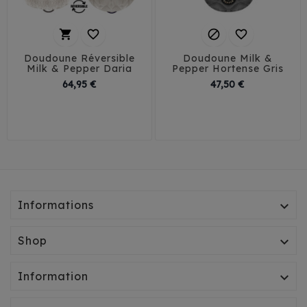




Doudoune Réversible
Doudoune Milk &
Milk & Pepper Daria
Pepper Hortense Gris
Prix
Prix
64,95 €
47,50 €
26
29
32
35
29
32
35
38
38
41
45
41
Informations

Shop

Information
