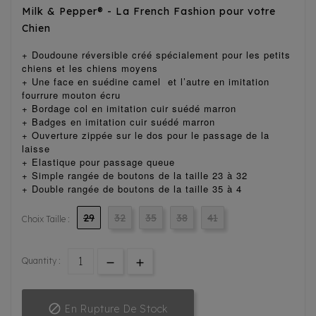
Milk & Pepper® - La French Fashion pour votre
Chien
+ Doudoune réversible créé spécialement pour les petits
chiens et les chiens moyens
+ Une face en suédine camel et l’autre en imitation
fourrure mouton écru
+ Bordage col en imitation cuir suédé marron
+ Badges en imitation cuir suédé marron
+ Ouverture zippée sur le dos pour le passage de la
laisse
+ Elastique pour passage queue
+ Simple rangée de boutons de la taille 23 à 32
+ Double rangée de boutons de la taille 35 à 4
29
32
35
38
41
Choix Taille :
Quantity :

En Rupture De Stock