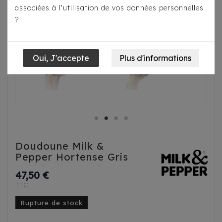
associées à l'utilisation de vos données personnelles
?
Doudoune Milk &
Pepper Hortense Gris
47,50 €
TTC
Rupture de stock