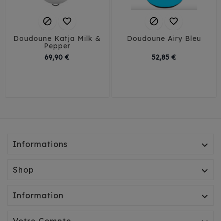




Doudoune Katja Milk &
Doudoune Airy Bleu
Pepper
Prix
Prix
69,90 €
52,85 €
26
29
32
35
30
35
40
38
41
Informations

Shop

Information
