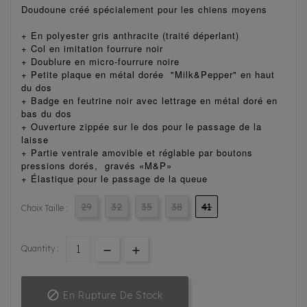
Doudoune créé spécialement pour les chiens moyens
+ En polyester gris anthracite (traité déperlant)
+ Col en imitation fourrure noir
+ Doublure en micro-fourrure noire
+ Petite plaque en métal dorée "Milk&Pepper" en haut
du dos
+ Badge en feutrine noir avec lettrage en métal doré en
bas du dos
+ Ouverture zippée sur le dos pour le passage de la
laisse
+ Partie ventrale amovible et réglable par boutons
pressions dorés, gravés «M&P»
+ Élastique pour le passage de la queue
29
32
35
38
41
Choix Taille :
Quantity :

En Rupture De Stock