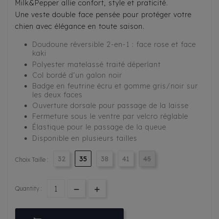
Milk&Pepper allie confort, style et praticité.
Une veste double face pensée pour protéger votre
chien avec élégance en toute saison.
Doudoune réversible 2-en-1 : face rose et face
kaki
Polyester matelassé traité déperlant
Col bordé d’un galon noir
Badge en feutrine écru et gomme gris/noir sur
les deux faces
Ouverture dorsale pour passage de la laisse
Fermeture sous le ventre par velcro réglable
Élastique pour le passage de la queue
Disponible en plusieurs tailles
32
35
38
41
45
Choix Taille :
Quantity :