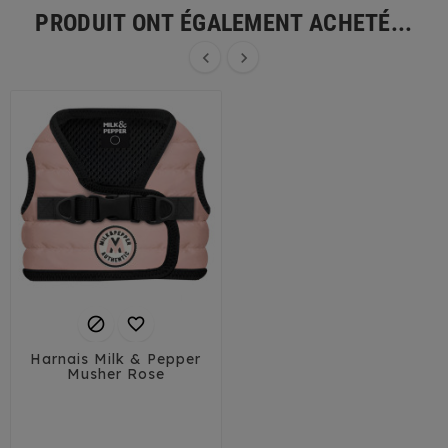
PRODUIT ONT ÉGALEMENT ACHETÉ...




Harnais Milk & Pepper
Musher Rose
35
38
41
44