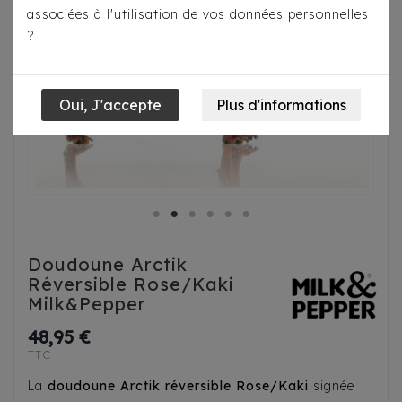
associées à l'utilisation de vos données personnelles
?
Doudoune Arctik
Réversible Rose/Kaki
Milk&Pepper
48,95 €
TTC
La
doudoune Arctik réversible Rose/Kaki
signée