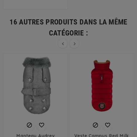
16 AUTRES PRODUITS DANS LA MÊME
CATÉGORIE :






Manteau Audrey
Veste Campus Red Milk