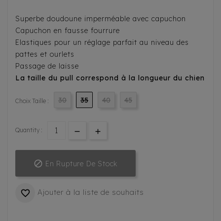
Superbe doudoune imperméable avec capuchon
Capuchon en fausse fourrure
Elastiques pour un réglage parfait au niveau des
pattes et ourlets
Passage de laisse
La taille du pull correspond à la longueur du chien
30
35
40
45
Choix Taille :
Quantity :

En Rupture De Stock
Ajouter à la liste de souhaits
