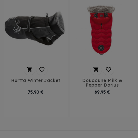




Hurtta Winter Jacket
Doudoune Milk &
Pepper Darius
Prix
Prix
75,90 €
69,95 €
29
32
35
38
75
85
41
45