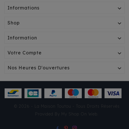
Informations

Shop

Information

Votre Compte

Nos Heures D'ouvertures

DOUDOUNE CROCI -
BEAR LOVE
© 2026 - La Maison Toutou - Tous Droits Réservés
NOIR/JAUNE
Provided By
My Shop On Web
.
54,95 €
TTC