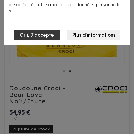
associées à l'utilisation de vos données personnelles
?
Doudoune Croci -
Bear Love
Noir/Jaune
54,95 €
TTC
Rupture de stock