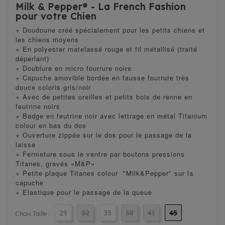
Milk & Pepper® - La French Fashion
pour votre Chien
+ Doudoune créé spécialement pour les petits chiens et
les chiens moyens
+ En polyester matelassé rouge et fil métallisé (traité
déperlant)
+ Doublure en micro fourrure noire
+ Capuche amovible bordée en fausse fourrure très
douce coloris gris/noir
+ Avec de petites oreilles et petits bois de renne en
feutrine noirs
+ Badge en feutrine noir avec lettrage en métal Titanium
colour en bas du dos
+ Ouverture zippée sur le dos pour le passage de la
laisse
+ Fermeture sous le ventre par boutons pressions
Titanes, gravés «M&P»
+ Petite plaque Titanes colour "Milk&Pepper" sur la
capuche
+ Elastique pour le passage de la queue
29
32
35
38
41
45
Choix Taille :