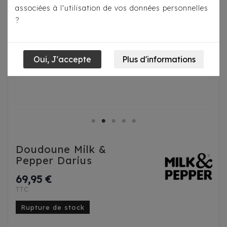
associées à l'utilisation de vos données personnelles
?
Doudoune Milk &
Pepper Darius
69,95 €
TTC
Rupture de stock