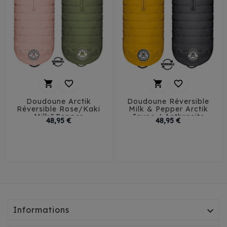




Doudoune Arctik
Doudoune Réversible
Réversible Rose/Kaki
Milk & Pepper Arctik
Milk&Pepper
Jaune / Anthracite
Prix
Prix
48,95 €
48,95 €
32
35
38
41
29
32
35
38
45
41
Informations
