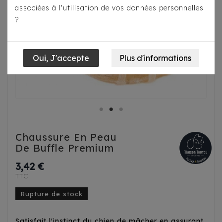
associées à l'utilisation de vos données personnelles
?
Chaussure En Peau
De Buffle Premium
3,42 €
TTC
Rupture de stock
Satisfait l'instinct du chien de mâcher en assurant