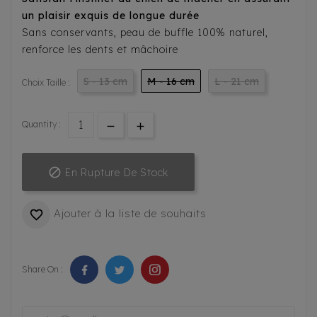
un plaisir exquis de longue durée
Sans conservants, peau de buffle 100% naturel,
renforce les dents et mâchoire
S - 13 cm
M - 16 cm
L - 21 cm
Choix Taille :
Quantity :

En Rupture De Stock
Ajouter à la liste de souhaits

Share On :