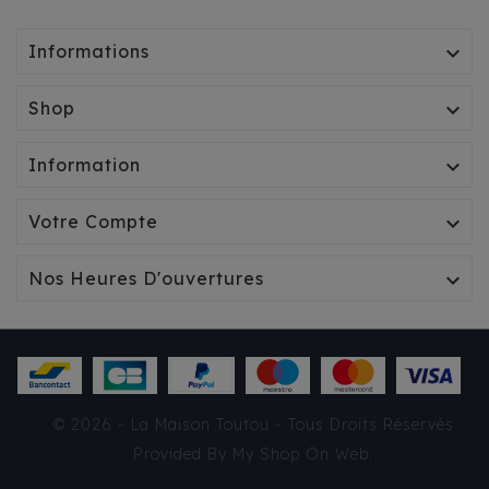
Informations

Shop

Information

Votre Compte

Nos Heures D'ouvertures

CHAUSSURE EN PEAU DE
© 2026 - La Maison Toutou - Tous Droits Réservés
BUFFLE PREMIUM
Provided By
My Shop On Web
.
3,42 €
TTC