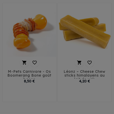




M-Pets Carnivore - Os
Léonz – Cheese Chew
Boomerang Bone goût
sticks himalayens au
bacon
lait de yak
Prix
Prix
8,50 €
4,20 €
S
M
S
M
L
XL