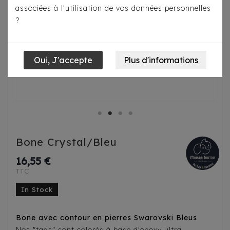
associées à l'utilisation de vos données personnelles
?
Bone Crystal/Bleu
16,55 €
TTC
In Stock
Bone avec contour
en pierres
Swarovski Bleus