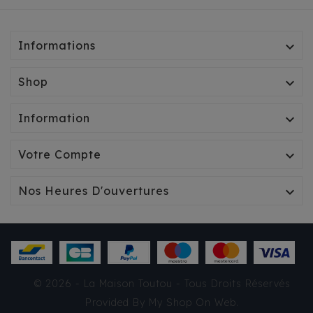
Informations

Shop

Information

Votre Compte

Nos Heures D'ouvertures

© 2026 - La Maison Toutou - Tous Droits Réservés
BONE CRYSTAL/BLEU
Provided By
My Shop On Web
.
16,55 €