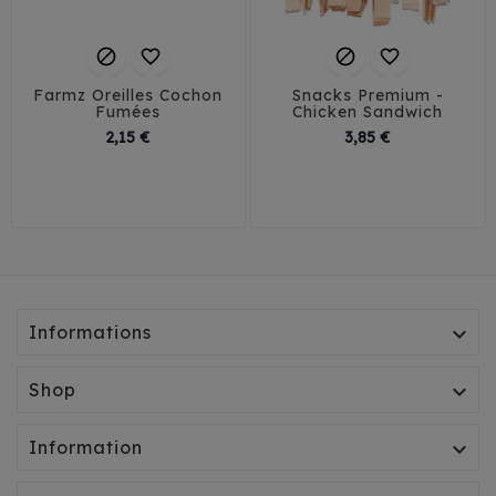




Farmz Oreilles Cochon
Snacks Premium -
Fumées
Chicken Sandwich
Prix
Prix
2,15 €
3,85 €
Informations

Shop

Information
