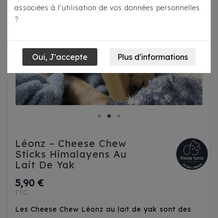
associées à l'utilisation de vos données personnelles
?
Léonz – Cheese Chew
Sticks Himalayens Au
Lait De Yak
5,90 €
TTC
Les Cheese Chew Léonz au lait de yak sont des