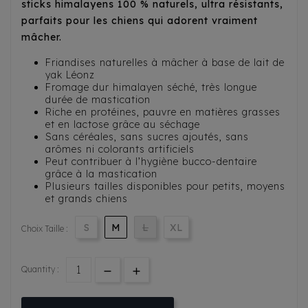
sticks himalayens 100 % naturels, ultra résistants,
parfaits pour les chiens qui adorent vraiment
mâcher.
Friandises naturelles à mâcher à base de lait de
yak Léonz
Fromage dur himalayen séché, très longue
durée de mastication
Riche en protéines, pauvre en matières grasses
et en lactose grâce au séchage
Sans céréales, sans sucres ajoutés, sans
arômes ni colorants artificiels
Peut contribuer à l’hygiène bucco-dentaire
grâce à la mastication
Plusieurs tailles disponibles pour petits, moyens
et grands chiens
S
M
L
XL
Choix Taille :
Quantity :