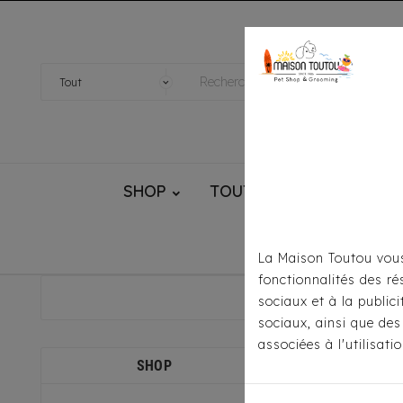
SHOP
TOUTOU® HANDMADE
La Maison Toutou vous
fonctionnalités des ré
sociaux et à la public
sociaux, ainsi que des
associées à l'utilisat
SHOP