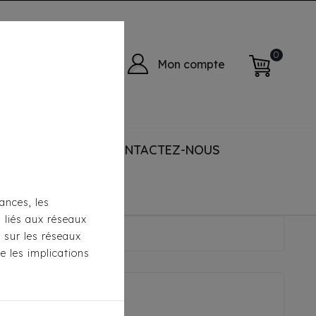
0
Mon compte
 ACCESSORIES
CONTACTEZ-NOUS
ances, les
s liés aux réseaux
s sur les réseaux
e les implications
s...