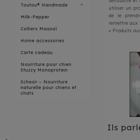
sensibilité et
expand_more
Toutou® Handmade
utiliser un pr
de le prend
Milk-Pepper
remettre aux 
Colliers Maasaï
« Produits au
Home accessories
Carte cadeau
Nourriture pour chien
Stuzzy Monoprotein
Schesir – Nourriture
naturelle pour chiens et
chats
Ils par