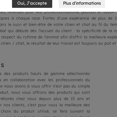
20 ans d’expérience, La Maison Toutou® est une référence dans
ses, retenues pour leur professionnalisme, passion et savoir-f
opres à chaque race. Fortes d’une expérience de plus de 15
ans le suivi et bien-être de votre chien et chat au fil du te
bal qui débute dès l’accueil du client : la spécificité de la 
e respect du rythme de l’animal afin d’offrir la meilleure expé
e chien / chat, le résultat de leur travail est toujours au poil et
ts
ns des produits hauts de gamme sélectionnés
s en collaboration avec les professionnels du
ue nous avons à vous offrir n’est pas du simple
oduit, nous vous offrons des produits qui sont
améliorés chez nous depuis plus de 15 ans et
 nos clients, c’est pour vous la meilleure des
e choix du produit utilisé, se fera suivant la