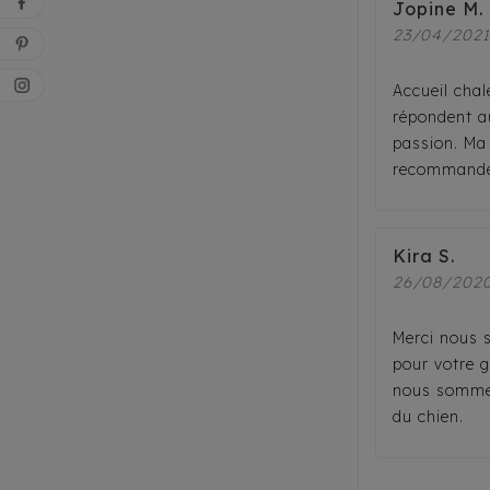
Jopine M.
23/04/202
Accueil cha
répondent a
passion. Ma 
recommande
Kira S.
26/08/202
Merci nous 
pour votre g
nous sommes
du chien.