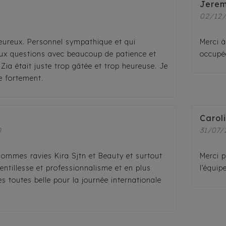
Jerem
1
02/12
leureux. Personnel sympathique et qui
Merci à
ux questions avec beaucoup de patience et
occupé
Zia était juste trop gâtée et trop heureuse. Je
 fortement.
Carol
0
31/07/
sommes ravies Kira Sjtn et Beauty et surtout
Merci p
entillesse et professionnalisme et en plus
l’équipe
 toutes belle pour la journée internationale