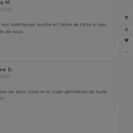
y M.
/2020

 nos toiletteuses Aurélie et Céline de s’être si bien

es de nous.


FAI
ine D.
2020
our les bons soins et la super gentillesse de toute
!!!