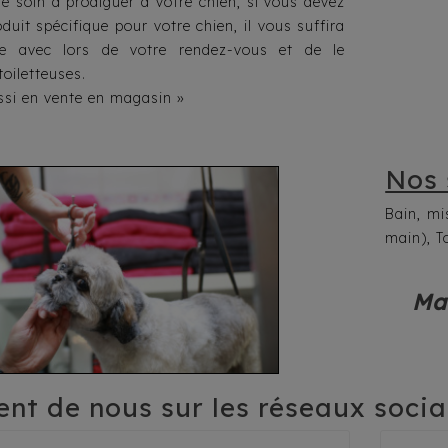
 le soin à prodiguer a votre chien, si vous devez
oduit spécifique pour votre chien, il vous suffira
re avec lors de votre rendez-vous et de le
toiletteuses.
ssi en vente en magasin »
Nos 
Bain, mi
main), T
Mar
lent de nous sur les réseaux soci