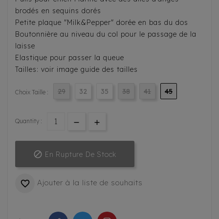
brodés en sequins dorés
Petite plaque "Milk&Pepper" dorée en bas du dos
Boutonnière au niveau du col pour le passage de la
laisse
Elastique pour passer la queue
Tailles: voir image guide des tailles
29
32
35
38
41
45
Choix Taille :
Quantity :

En Rupture De Stock
Ajouter à la liste de souhaits
