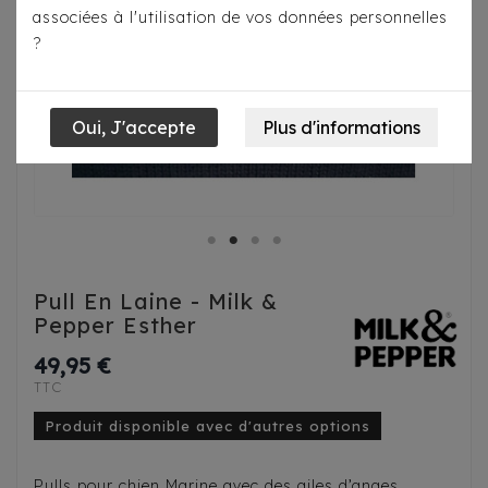
associées à l'utilisation de vos données personnelles
?
Pull En Laine - Milk &
Pepper Esther
49,95 €
TTC
Produit disponible avec d'autres options
Pulls pour chien Marine avec des ailes d’anges