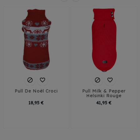




Pull De Noël Croci
Pull Milk & Pepper
Helsinki Rouge
Prix
Prix
18,95 €
41,95 €
25
30
35
40
26
29
32
35
45
38
41
45