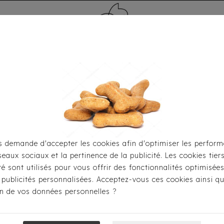
MÉDAILLE - PET ID TAG
TOILETTAGE
HOME
CARTES CADEAUX
 demande d'accepter les cookies afin d'optimiser les perform
seaux sociaux et la pertinence de la publicité. Les cookies tier
r S'habiller
Accessoires
Bob Imperméable Milk&Pepper
ité sont utilisés pour vous offrir des fonctionnalités optimisée
 publicités personnalisées. Acceptez-vous ces cookies ainsi qu
ion de vos données personnelles ?
Bob Imperméab