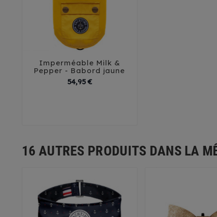
Imperméable Milk &



Pepper - Babord jaune
Prix
54,95 €
26
29
32
35
38
41
44
16 AUTRES PRODUITS DANS LA M