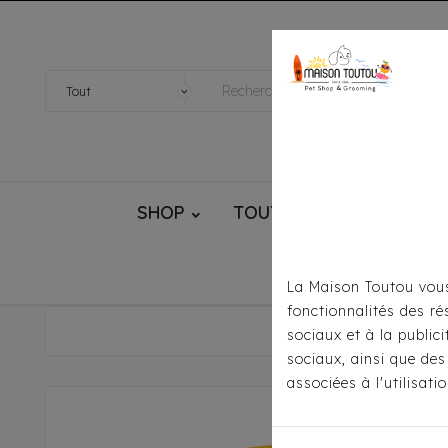
SHOP
TOUTOU® HANDMADE
La Maison Toutou vous
fonctionnalités des ré
Accueil
Pou
sociaux et à la public
sociaux, ainsi que des
associées à l'utilisat