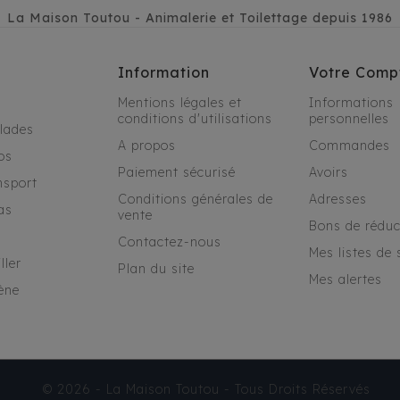
La Maison Toutou - Animalerie et Toilettage depuis 1986
Information
Votre Comp
Mentions légales et
Informations
conditions d'utilisations
personnelles
alades
A propos
Commandes
os
Paiement sécurisé
Avoirs
nsport
Conditions générales de
Adresses
as
vente
Bons de réduc
Contactez-nous
Mes listes de 
ller
Plan du site
Mes alertes
ène
© 2026 - La Maison Toutou - Tous Droits Réservés