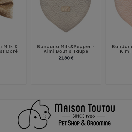
n Milk &
Bandana Milk&Pepper -
Bandana





st Doré
Kimi Boutis Taupe
Kimi
rix
Prix
21,80 €
30
35
40
45
50
30
3