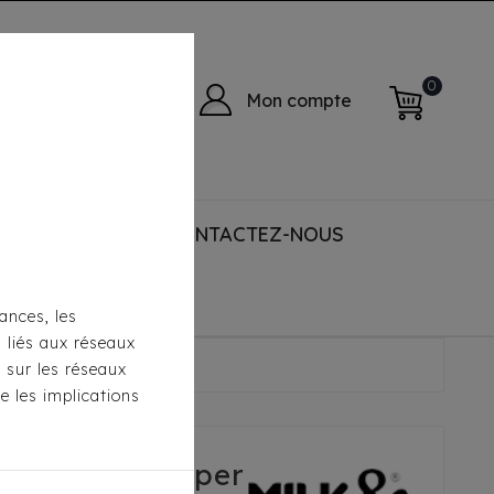
0
Mon compte
 ACCESSORIES
CONTACTEZ-NOUS
ances, les
s liés aux réseaux
 - Argan Jaune
s sur les réseaux
e les implications
le Milk&Pepper