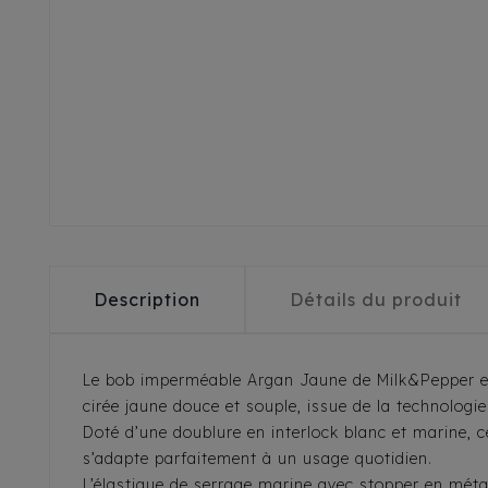
Description
Détails du produit
Le bob imperméable Argan Jaune de Milk&Pepper est
cirée jaune douce et souple, issue de la technologi
Doté d’une doublure en interlock blanc et marine, ce
s’adapte parfaitement à un usage quotidien.
L’élastique de serrage marine avec stopper en mét