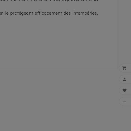
en le protégeant efficacement des intempéries.




FAI