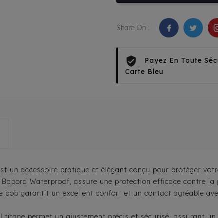
Share On :
Payez En Toute Séc
Carte Bleu
 un accessoire pratique et élégant conçu pour protéger votre
e Babord Waterproof, assure une protection efficace contre la 
 bob garantit un excellent confort et un contact agréable avec 
al titane permet un ajustement précis et sécurisé, assurant 