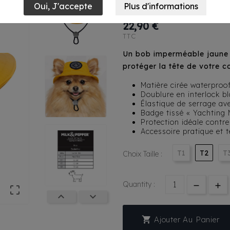
- Argan Jaune
22,90 €
TTC
Un bob imperméable jaune p
protéger la tête de votre c
Matière cirée waterproo
Doublure en interlock b
Élastique de serrage av
Badge tissé « Yachting
Protection idéale contre
Accessoire pratique et 
T1
T2
T
Choix Taille :
Quantity :




Ajouter Au Panier