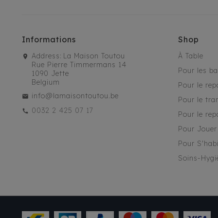
Informations
Shop
Address:
La Maison Toutou
À Table
Rue Pierre Timmermans 14
Pour les b
1090 Jette
Belgium
Pour le rep
info@lamaisontoutou.be
Pour le tra
0032 2 425 07 17
Pour le rep
Pour Jouer
Pour S'habi
Soins-Hygi