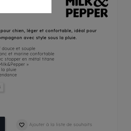
our chien, léger et confortable, idéal pour
ompagnon avec style sous la pluie.
f douce et souple
lanc et marine confortable
ec stopper en métal titane
 Milk&Pepper »
 la pluie
tendance
3
Ajouter à la liste de souhaits
