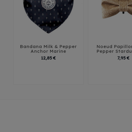
Bandana Milk & Pepper
Noeud Papillo





Anchor Marine
Pepper Stardu
Prix
P
12,85 €
7,95 €
35
40