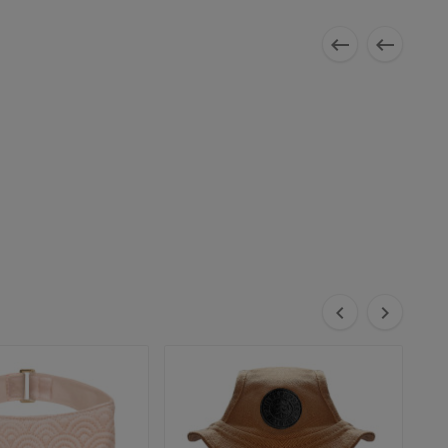



