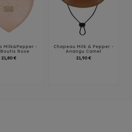
 Milk&Pepper -
Chapeau Milk & Pepper -





 Boutis Rose
Anangu Camel
Prix
Prix
21,80 €
21,90 €
5
40
45
50
T1
T2
T3